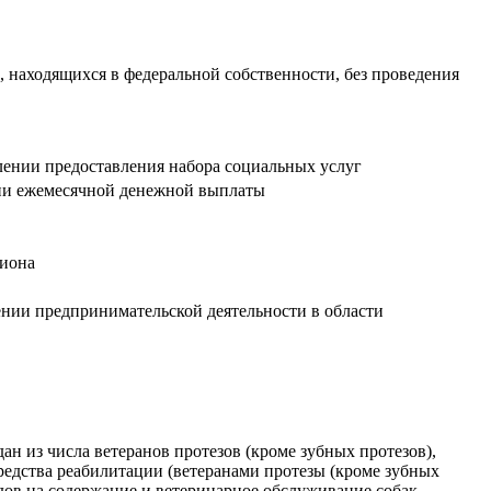
в, находящихся в федеральной собственности, без проведения
лении предоставления набора социальных услуг
нии ежемесячной денежной выплаты
циона
ении предпринимательской деятельности в области
н из числа ветеранов протезов (кроме зубных протезов),
редства реабилитации (ветеранами протезы (кроме зубных
дов на содержание и ветеринарное обслуживание собак-