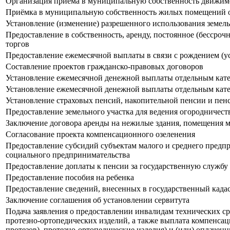
Организация приема в муниципальную собственность движимо
Приёмка в муниципальную собственность жилых помещений от
Установление (изменение) разрешенного использования земел
Предоставление в собственность, аренду, постоянное (бессроч
торгов
Предоставление ежемесячной выплаты в связи с рождением (у
Составление проектов гражданско-правовых договоров
Установление ежемесячной денежной выплаты отдельным катег
Установление ежемесячной денежной выплаты отдельным кате
Установление страховых пенсий, накопительной пенсии и пе
Предоставление земельного участка для ведения огородничеств
Заключение договора аренды на нежилые здания, помещения м
Согласование проекта компенсационного озеленения
Предоставление субсидий субъектам малого и среднего предпр
социального предпринимательства
Предоставление доплаты к пенсии за государственную службу
Предоставление пособия на ребенка
Предоставление сведений, внесенных в государственный кад
Заключение соглашения об установлении сервитута
Подача заявления о предоставлении инвалидам технических сре
протезно-ортопедических изделий, а также выплата компенсац
протезов), протезно-ортопедические изделия) и (или) оплаче