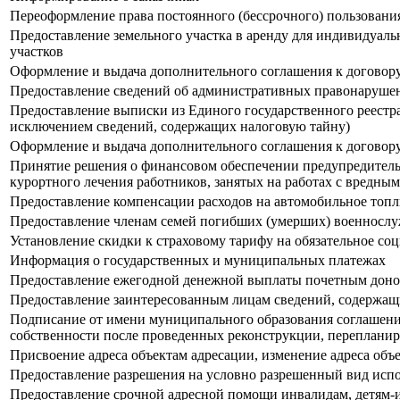
Переоформление права постоянного (бессрочного) пользовани
Предоставление земельного участка в аренду для индивидуал
участков
Оформление и выдача дополнительного соглашения к договору 
Предоставление сведений об административных правонарушен
Предоставление выписки из Единого государственного реестра
исключением сведений, содержащих налоговую тайну)
Оформление и выдача дополнительного соглашения к договору
Принятие решения о финансовом обеспечении предупредитель
курортного лечения работников, занятых на работах с вредн
Предоставление компенсации расходов на автомобильное топл
Предоставление членам семей погибших (умерших) военнослу
Установление скидки к страховому тарифу на обязательное со
Информация о государственных и муниципальных платежах
Предоставление ежегодной денежной выплаты почетным дон
Предоставление заинтересованным лицам сведений, содержащ
Подписание от имени муниципального образования соглашени
собственности после проведенных реконструкции, перепланир
Присвоение адреса объектам адресации, изменение адреса объ
Предоставление разрешения на условно разрешенный вид испол
Предоставление срочной адресной помощи инвалидам, детям-