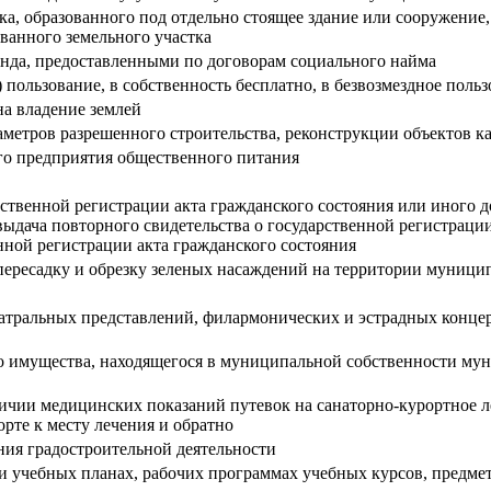
тка, образованного под отдельно стоящее здание или сооружени
ванного земельного участка
а, предоставленными по договорам социального найма
) пользование, в собственность бесплатно, в безвозмездное п
а владение землей
метров разрешенного строительства, реконструкции объектов к
го предприятия общественного питания
рственной регистрации акта гражданского состояния или иного 
выдача повторного свидетельства о государственной регистраци
нной регистрации акта гражданского состояния
пересадку и обрезку зеленых насаждений на территории муници
атральных представлений, филармонических и эстрадных концер
 имущества, находящегося в муниципальной собственности мун
ичии медицинских показаний путевок на санаторно-курортное л
рте к месту лечения и обратно
ия градостроительной деятельности
 учебных планах, рабочих программах учебных курсов, предме