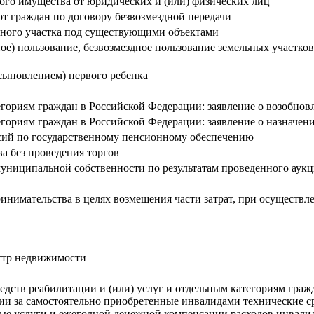
го имущества от юридических и (или) физических лиц
 граждан по договору безвозмездной передачи
ьного участка под существующими объектами
ное) пользование, безвозмездное пользование земельных участко
сыновлением) первого ребенка
ориям граждан в Российской Федерации: заявление о возобнов
гориям граждан в Российской Федерации: заявление о назначе
нсий по государственному пенсионному обеспечению
а без проведения торгов
униципальной собственности по результатам проведенного аук
инимательства в целях возмещения части затрат, при осуществл
астр недвижимости
дств реабилитации и (или) услуг и отдельным категориям гражда
ии за самостоятельно приобретенные инвалидами технические с
нные услуги и ежегодной денежной компенсации расходов инвали