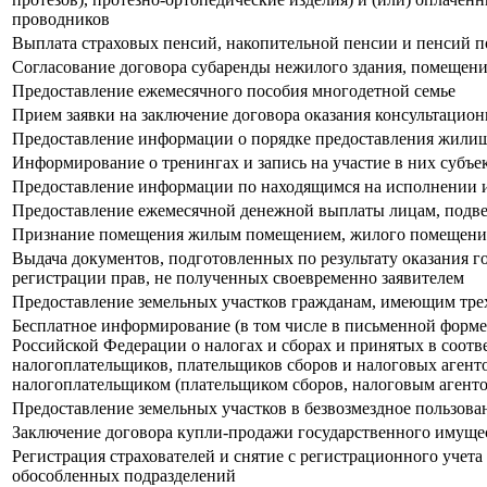
проводников
Выплата страховых пенсий, накопительной пенсии и пенсий 
Согласование договора субаренды нежилого здания, помещен
Предоставление ежемесячного пособия многодетной семье
Прием заявки на заключение договора оказания консультацио
Предоставление информации о порядке предоставления жили
Информирование о тренингах и запись на участие в них субъ
Предоставление информации по находящимся на исполнении 
Предоставление ежемесячной денежной выплаты лицам, подве
Признание помещения жилым помещением, жилого помещения
Выдача документов, подготовленных по результату оказания г
регистрации прав, не полученных своевременно заявителем
Предоставление земельных участков гражданам, имеющим трех 
Бесплатное информирование (в том числе в письменной форме)
Российской Федерации о налогах и сборах и принятых в соотв
налогоплательщиков, плательщиков сборов и налоговых агент
налогоплательщиком (плательщиком сборов, налоговым агентом
Предоставление земельных участков в безвозмездное пользован
Заключение договора купли-продажи государственного имущес
Регистрация страхователей и снятие с регистрационного учет
обособленных подразделений