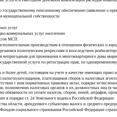
по государственному пенсионному обеспечению (заявление о пр
ия муниципальной собственности
нных услуг
щно-коммунальных услуг населению
ектов МСП
исполнительным производствам в отношении физических и юри
ргшимся политическим репрессиям и впоследствии реабилитиро
 непригодным для проживания и многоквартирного дома авари
осударственной услуги по регистрации прав, по одновременному
и более детей, состоящим на учете в качестве имеющих право н
 налогоплательщиков, плательщиков сборов и налоговых агентов
етствии с ним нормативных правовых актах, порядке исчисления 
ов, полномочиях налоговых органов и их должностных лиц (в ча
) обязанности по уплате налогов, сборов, пеней, штрафов, про
ие в порядке ст. 24 Земельного кодекса Российской Федерации
тва области, арендуемого субъектами малого и среднего предп
а Фондом социального страхования Российской Федерации страх