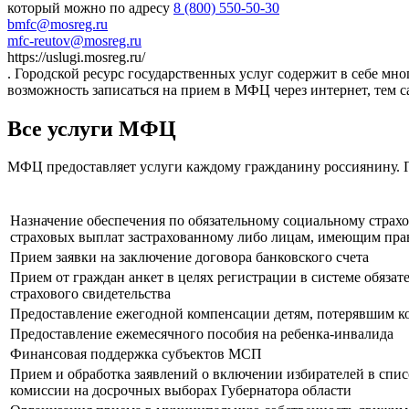
который можно по адресу
8 (800) 550-50-30
bmfc@mosreg.ru
mfc-reutov@mosreg.ru
https://uslugi.mosreg.ru/
. Городской ресурс государственных услуг содержит в себе мно
возможность записаться на прием в МФЦ через интернет, тем 
Все услуги МФЦ
МФЦ предоставляет услуги каждому гражданину россиянину. П
Назначение обеспечения по обязательному социальному страх
страховых выплат застрахованному либо лицам, имеющим прав
Прием заявки на заключение договора банковского счета
Прием от граждан анкет в целях регистрации в системе обязат
страхового свидетельства
Предоставление ежегодной компенсации детям, потерявшим к
Предоставление ежемесячного пособия на ребенка-инвалида
Финансовая поддержка субъектов МСП
Прием и обработка заявлений о включении избирателей в спи
комиссии на досрочных выборах Губернатора области