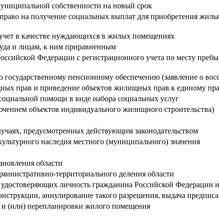
муниципальной собственности на новый срок
раво на получение социальных выплат для приобретения жилья 
а учет в качестве нуждающихся в жилых помещениях
уда и лицам, к ним приравненным
оссийской Федерации с регистрационного учета по месту пребыв
о государственному пенсионному обеспечению (заявление о во
щных прав и приведение объектов жилищных прав к единому пр
социальной помощи в виде набора социальных услуг
лючением объектов индивидуального жилищного строительства)
случаях, предусмотренных действующим законодательством
культурного наследия местного (муниципального) значения
ановления области
административно-территориального деления области
, удостоверяющих личность гражданина Российской Федерации 
онструкции, аннулирование такого разрешения, выдача предпис
а и (или) перепланировки жилого помещения