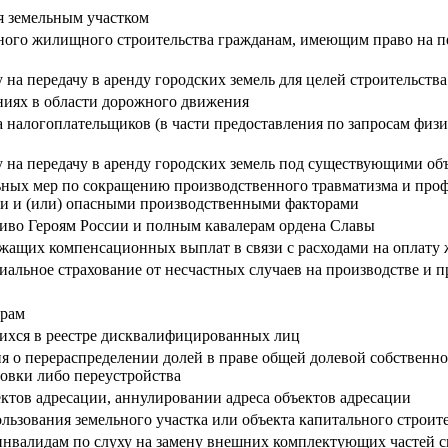
я земельным участком
ьного жилищного строительства гражданам, имеющим право на п
на передачу в аренду городских земель для целей строительства
иях в области дорожного движения
 налогоплательщиков (в части предоставления по запросам физи
 на передачу в аренду городских земель под существующими о
ных мер по сокращению производственного травматизма и проф
ыми и (или) опасными производственными факторами
иво Героям России и полным кавалерам ордена Славы
жащих компенсационных выплат в связи с расходами на оплату 
циальное страхование от несчастных случаев на производстве и
орам
ихся в реестре дисквалифицированных лиц
я о перераспределении долей в праве общей долевой собственн
овки либо переустройства
ектов адресации, аннулировании адреса объектов адресации
ьзования земельного участка или объекта капитального строит
инвалидам по слуху на замену внешних комплектующих частей 