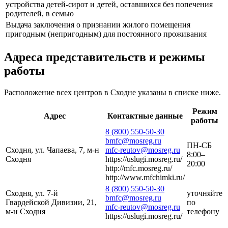
устройства детей-сирот и детей, оставшихся без попечения
родителей, в семью
Выдача заключения о признании жилого помещения
пригодным (непригодным) для постоянного проживания
Адреса представительств и режимы
работы
Расположение всех центров в Сходне указаны в списке ниже.
Режим
Адрес
Контактные данные
работы
8 (800) 550-50-30
bmfc@mosreg.ru
ПН-СБ
Сходня, ул. Чапаева, 7, м-н
mfc-reutov@mosreg.ru
8:00–
Сходня
https://uslugi.mosreg.ru/
20:00
http://mfc.mosreg.ru/
http://www.mfchimki.ru/
8 (800) 550-50-30
Сходня, ул. 7-й
уточняйте
bmfc@mosreg.ru
Гвардейской Дивизии, 21,
по
mfc-reutov@mosreg.ru
м-н Сходня
телефону
https://uslugi.mosreg.ru/