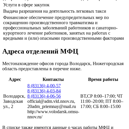
Услуги в сфере закупок
Выдача разрешения на деятельность легковых такси
Финансовое обеспечение предупредительных мер по
сокращению производственного травматизма и
профессиональных заболеваний работников и санаторно-
курортного лечение работников, занятых на работах с
вредными и (или) опасными производственными факторами
Адреса отделений МФЦ
Местонахождение офисов города Володарск, Нижегородская
область предоставлены в перечне ниже.
Адрес
Контакты
Время работы
8 (83136) 4-00-57
8 (83136) 4-03-84
Володарск,
8 (83136) 4-06-56
ВТ,СР 8:00–17:00; ЧТ
Заводская
official@adm.vld.nnov.ru,
11:00–20:00; ПТ 8:00–
ул., 2
20adm_priemnay@mail.ru
17:00; СБ 8:00–15:00
http://www.volodarsk.omsu-
nnov.ru/
В списке также имеются данные о часах работы МФЦ и