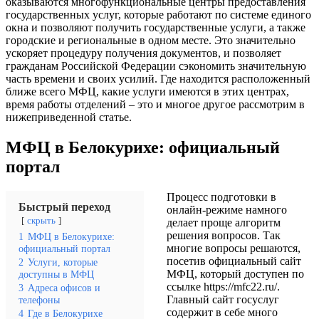
оказываются многофункциональные центры предоставления
государственных услуг, которые работают по системе единого
окна и позволяют получить государственные услуги, а также
городские и региональные в одном месте. Это значительно
ускоряет процедуру получения документов, и позволяет
гражданам Российской Федерации сэкономить значительную
часть времени и своих усилий. Где находится расположенный
ближе всего МФЦ, какие услуги имеются в этих центрах,
время работы отделений – это и многое другое рассмотрим в
нижеприведенной статье.
МФЦ в Белокурихе: официальный
портал
Процесс подготовки в
Быстрый переход
онлайн-режиме намного
скрыть
делает проще алгоритм
решения вопросов. Так
1
МФЦ в Белокурихе:
многие вопросы решаются,
официальный портал
посетив официальный сайт
2
Услуги, которые
МФЦ, который доступен по
доступны в МФЦ
ссылке
https://mfc22.ru/
.
3
Адреса офисов и
Главный сайт госуслуг
телефоны
содержит в себе много
4
Где в Белокурихе