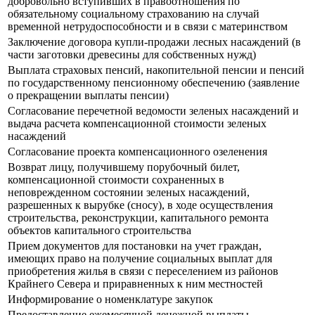
добровольно вступивших в правоотношения по
обязательному социальному страхованию на случай
временной нетрудоспособности и в связи с материнством
Заключение договора купли-продажи лесных насаждений (в
части заготовки древесины для собственных нужд)
Выплата страховых пенсий, накопительной пенсии и пенсий
по государственному пенсионному обеспечению (заявление
о прекращении выплаты пенсии)
Согласование перечетной ведомости зеленых насаждений и
выдача расчета компенсационной стоимости зеленых
насаждений
Согласование проекта компенсационного озеленения
Возврат лицу, получившему порубочный билет,
компенсационной стоимости сохраненных в
неповрежденном состоянии зеленых насаждений,
разрешенных к вырубке (сносу), в ходе осуществления
строительства, реконструкции, капитального ремонта
объектов капитального строительства
Прием документов для постановки на учет граждан,
имеющих право на получение социальных выплат для
приобретения жилья в связи с переселением из районов
Крайнего Севера и приравненных к ним местностей
Информирование о номенклатуре закупок
Предоставление ежемесячной денежной выплаты