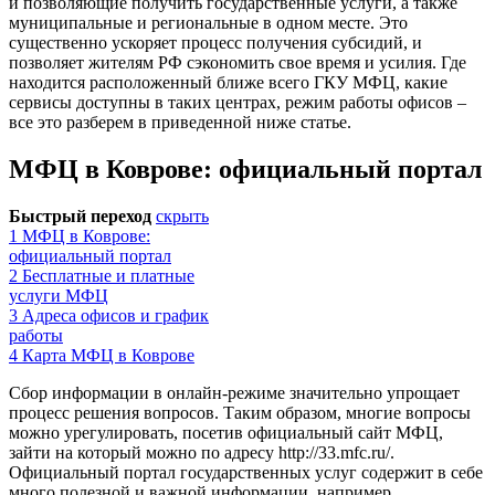
и позволяющие получить государственные услуги, а также
муниципальные и региональные в одном месте. Это
существенно ускоряет процесс получения субсидий, и
позволяет жителям РФ сэкономить свое время и усилия. Где
находится расположенный ближе всего ГКУ МФЦ, какие
сервисы доступны в таких центрах, режим работы офисов –
все это разберем в приведенной ниже статье.
МФЦ в Коврове: официальный портал
Быстрый переход
скрыть
1
МФЦ в Коврове:
официальный портал
2
Бесплатные и платные
услуги МФЦ
3
Адреса офисов и график
работы
4
Карта МФЦ в Коврове
Сбор информации в онлайн-режиме значительно упрощает
процесс решения вопросов. Таким образом, многие вопросы
можно урегулировать, посетив официальный сайт МФЦ,
зайти на который можно по адресу
http://33.mfc.ru/
.
Официальный портал государственных услуг содержит в себе
много полезной и важной информации, например,