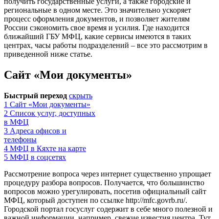
получить государственные услуги, а также городские и
региональные в одном месте. Это значительно ускоряет
процесс оформления документов, и позволяет жителям
России сэкономить свое время и усилия. Где находится
ближайший ГБУ МФЦ, какие сервисы имеются в таких
центрах, часы работы подразделений – все это рассмотрим в
приведенной ниже статье.
Сайт «Мои документы»
Быстрый переход
скрыть
1
Сайт «Мои документы»
2
Список услуг, доступных
в МФЦ
3
Адреса офисов и
телефоны
4
МФЦ в Кяхте на карте
5
МФЦ в соцсетях
Рассмотрение вопроса через интернет существенно упрощает
процедуру разбора вопросов. Получается, что большинство
вопросов можно урегулировать, посетив официальный сайт
МФЦ, который доступен по ссылке
http://mfc.govrb.ru/
.
Городской портал госуслуг содержит в себе много полезной и
важной информации, например, свежие известия центра. Тут