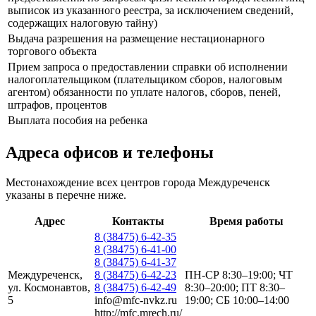
выписок из указанного реестра, за исключением сведений,
содержащих налоговую тайну)
Выдача разрешения на размещение нестационарного
торгового объекта
Прием запроса о предоставлении справки об исполнении
налогоплательщиком (плательщиком сборов, налоговым
агентом) обязанности по уплате налогов, сборов, пеней,
штрафов, процентов
Выплата пособия на ребенка
Адреса офисов и телефоны
Местонахождение всех центров города Междуреченск
указаны в перечне ниже.
Адрес
Контакты
Время работы
8 (38475) 6-42-35
8 (38475) 6-41-00
8 (38475) 6-41-37
Междуреченск,
8 (38475) 6-42-23
ПН-СР 8:30–19:00; ЧТ
ул. Космонавтов,
8 (38475) 6-42-49
8:30–20:00; ПТ 8:30–
5
info@mfc-nvkz.ru
19:00; СБ 10:00–14:00
http://mfc.mrech.ru/