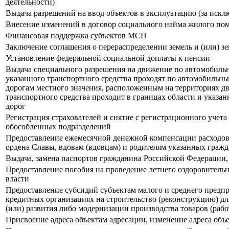
деятельности)
Выдача разрешений на ввод объектов в эксплуатацию (за иск
Внесение изменений в договор социального найма жилого пом
Финансовая поддержка субъектов МСП
Заключение соглашения о перераспределении земель и (или) з
Установление федеральной социальной доплаты к пенсии
Выдача специального разрешения на движение по автомобильны
указанного транспортного средства проходят по автомобильн
дорогам местного значения, расположенным на территориях дв
транспортного средства проходит в границах области и указа
дорог
Регистрация страхователей и снятие с регистрационного учет
обособленных подразделений
Предоставление ежемесячной денежной компенсации расходов
ордена Славы, вдовам (вдовцам) и родителям указанных гражда
Выдача, замена паспортов гражданина Российской Федерации
Предоставление пособия на проведение летнего оздоровитель
власти
Предоставление субсидий субъектам малого и среднего предпр
кредитных организациях на строительство (реконструкцию) д
(или) развития либо модернизации производства товаров (работ
Присвоение адреса объектам адресации, изменение адреса объ