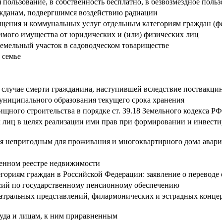
) пользование, в собственность бесплатно, в безвозмездное п
ажданам, подвергшимся воздействию радиации
ещения и коммунальных услуг отдельным категориям граждан (ф
мого имущества от юридических и (или) физических лиц
емельный участок в садоводческом товариществе
 семье
 случае смерти гражданина, наступившей вследствие поствакци
униципального образования текущего срока хранения
щного строительства в порядке ст. 39.18 Земельного кодекса РФ
х лиц в целях реализации ими прав при формировании и инвес
 непригодным для проживания и многоквартирного дома авари
венном реестре недвижимости
ориям граждан в Российской Федерации: заявление о переводе 
нсий по государственному пенсионному обеспечению
атральных представлений, филармонических и эстрадных концер
уда и лицам, к ним приравненным