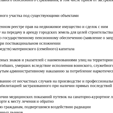
ьного участка под существующими объектами
енном реестре прав на недвижимое имущество и сделок с ним
на передачу в аренду городских земель для целей строительства
о государственному пенсионному обеспечению (заявление о запр
при поствакцинальном осложнении
едств) материнского (семейного) капитала
ных знаков и указателей с наименованиями улиц на территори
огибших, умерших вследствие исполнения воинского, служебного
гнутым административному наказанию за потребление наркотичес
ованию от несчастных случаев на производстве и профессиональ
абилитацией застрахованного при наличии прямых последствий 
ичии медицинских показаний путевок на санаторно-курортное л
рте к месту лечения и обратно
ью гражданам, подвергшимся воздействию радиации
ичных рынков