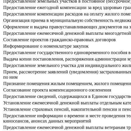
Предоставление земельных участков в постоянное (бессрочное
Предоставление ежегодной компенсации за вред здоровью гр
Предоставление компенсации расходов на оплату жилого пом
Организация приема в муниципальную собственность недвижи
Оформление и выдача правоустанавливающих документов на з
Предоставление ежемесячной денежной выплаты многодетной
Составление проектов гражданско-правовых договоров
Информирование о номенклатуре закупок
Предоставление государственного единовременного пособия в
Выдача копии постановления, распоряжения администрации м
Предоставление земельного участка для индивидуального жили
Прием, рассмотрение заявлений (уведомления) застрахованны
по ним
Признание помещения жилым помещением, жилого помещения
Согласование проекта компенсационного озеленения
Предоставление сведений, содержащихся в Едином государст
Установление ежемесячной денежной выплаты отдельным катег
Установление страховых пенсий, накопительной пенсии и пе
Предоставление информации о времени и месте проведения те
киносеансов, анонсах данных мероприятий
Предоставление ежемесячной денежной выплаты ветеранам тр