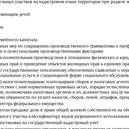
льных участков на кадастровом плане территории при разделе з
 имеющим детей
ты
емейного) капитала
ных мер по сокращению производственного травматизма и проф
ыми и (или) опасными производственными факторами
исполнительным производствам в отношении физических и юри
щных прав и приведение объектов жилищных прав к единому пр
о государственному пенсионному обеспечению (заявление о пер
 социальные услуги в стационарной форме социального обслужив
 налогоплательщиков, плательщиков сборов и налоговых агентов
етствии с ним нормативных правовых актах, порядке исчисления 
ов, полномочиях налоговых органов и их должностных лиц (в ча
) обязанности по уплате налогов, сборов, пеней, штрафов, про
еестра федерального имущества
упли-продажи доли в праве общей долевой собственности на о
ьного участка классификатору видов разрешенного использован
постановка на государственный кадастровый учет
ельного пенсионного страхования, в том числе прием от застрах