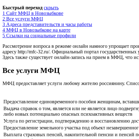
Быстрый переход
скрыть
1
Сайт МФЦ в Новозыбкове
2
Все услуги МФЦ
3
Адреса представительств и часы работы
4
МФЦ в Новозыбкове на карте
5
Ссылки на социальные профили
Рассмотрение вопроса в режиме онлайн намного упрощает про
адресу
http://mfc-32.ru/
. Официальный портал государственных 
Здесь также существует онлайн-запись на прием в МФЦ, что и
Все услуги МФЦ
МФЦ предоставляет услуги любому жителю россиянину. Списо
Предоставление единовременного пособия женщинам, вставши
Выдача справок о том, является или не является лицо подвер
либо новых потенциально опасных психоактивных веществ
Услуга по регистрации, подтверждению и восстановлению дос
Предоставление земельного участка под объект незавершенног
Выплата страховых пенсий, накопительной пенсии и пенсий п