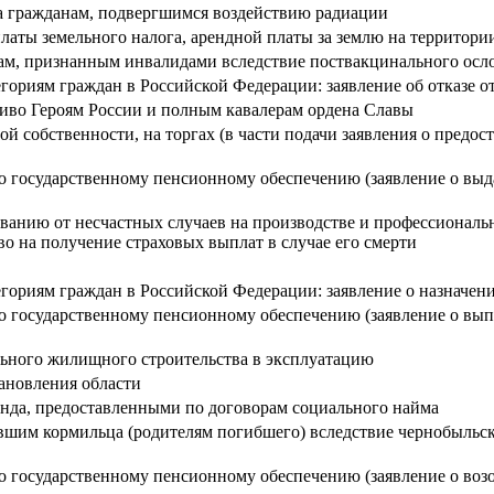
а гражданам, подвергшимся воздействию радиации
аты земельного налога, арендной платы за землю на территор
ам, признанным инвалидами вследствие поствакцинального ос
ориям граждан в Российской Федерации: заявление об отказе о
иво Героям России и полным кавалерам ордена Славы
й собственности, на торгах (в части подачи заявления о предо
о государственному пенсионному обеспечению (заявление о выд
ованию от несчастных случаев на производстве и профессиональ
о на получение страховых выплат в случае его смерти
гориям граждан в Российской Федерации: заявление о назначе
о государственному пенсионному обеспечению (заявление о вы
льного жилищного строительства в эксплуатацию
ановления области
а, предоставленными по договорам социального найма
вшим кормильца (родителям погибшего) вследствие чернобыльс
о государственному пенсионному обеспечению (заявление о во