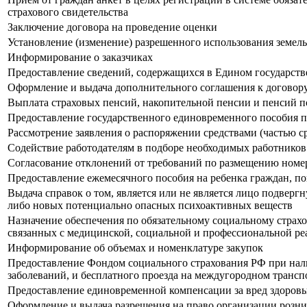
страхового свидетельства
Заключение договора на проведение оценки
Установление (изменение) разрешенного использования земел
Информирование о заказчиках
Предоставление сведений, содержащихся в Едином государств
Оформление и выдача дополнительного соглашения к договору 
Выплата страховых пенсий, накопительной пенсии и пенсий п
Предоставление государственного единовременного пособия 
Рассмотрение заявления о распоряжении средствами (частью ср
Содействие работодателям в подборе необходимых работников
Согласование отклонений от требований по размещению номер
Предоставление ежемесячного пособия на ребенка граждан, п
Выдача справок о том, является или не является лицо подвер
либо новых потенциально опасных психоактивных веществ
Назначение обеспечения по обязательному социальному страх
связанных с медицинской, социальной и профессиональной ре
Информирование об объемах и номенклатуре закупок
Предоставление Фондом социального страхования РФ при нал
заболеваний, и бесплатного проезда на междугородном транспо
Предоставление единовременной компенсации за вред здоров
Оформление и выдача разрешения на право организации розн