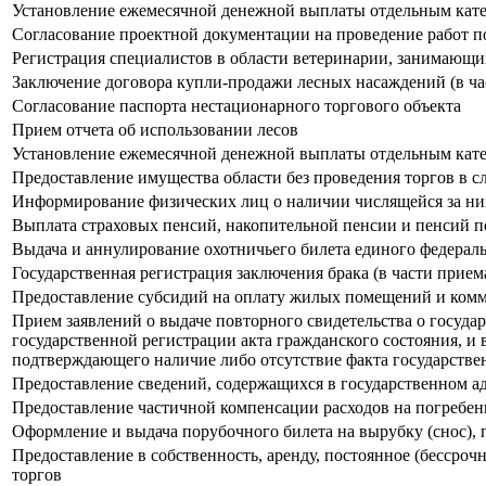
Установление ежемесячной денежной выплаты отдельным катег
Согласование проектной документации на проведение работ п
Регистрация специалистов в области ветеринарии, занимающи
Заключение договора купли-продажи лесных насаждений (в ча
Согласование паспорта нестационарного торгового объекта
Прием отчета об использовании лесов
Установление ежемесячной денежной выплаты отдельным катег
Предоставление имущества области без проведения торгов в 
Информирование физических лиц о наличии числящейся за ни
Выплата страховых пенсий, накопительной пенсии и пенсий п
Выдача и аннулирование охотничьего билета единого федераль
Государственная регистрация заключения брака (в части прием
Предоставление субсидий на оплату жилых помещений и ком
Прием заявлений о выдаче повторного свидетельства о госуда
государственной регистрации акта гражданского состояния, и 
подтверждающего наличие либо отсутствие факта государстве
Предоставление сведений, содержащихся в государственном а
Предоставление частичной компенсации расходов на погребе
Оформление и выдача порубочного билета на вырубку (снос), 
Предоставление в собственность, аренду, постоянное (бессроч
торгов