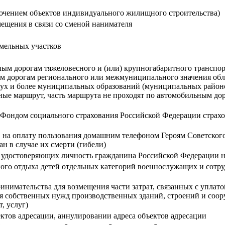
лючением объектов индивидуального жилищного строительства)
ещения в связи со сменой нанимателя
емельных участков
м дорогам тяжеловесного и (или) крупногабаритного транспортн
ым дорогам регионального или межмуниципального значения обл
ух и более муниципальных образований (муниципальных районов
нные маршрут, часть маршрута не проходят по автомобильным до
а Фондом социального страхования Российской Федерации страх
 на оплату пользования домашним телефоном Героям Советског
н в случае их смерти (гибели)
, удостоверяющих личность гражданина Российской Федерации 
ного отдыха детей отдельных категорий военнослужащих и сотр
инимательства для возмещения части затрат, связанных с уплат
ля собственных нужд производственных зданий, строений и соор
, услуг)
ектов адресации, аннулировании адреса объектов адресации