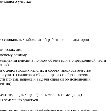
емельного участка
ессиональных заболеваний работников и санаторно-
дических лиц
авовому режиму
ечислении пенсии в полном объеме или в определенной части
ания)
 о действующих налогах и сборах, законодательстве
и уплаты налогов и сборов, правах и обязанностях
сти приема запроса и выдачи справки об исполнении
центов)
бъект жилищных прав (часть жилого помещения)
ия земельных участков
ованных лиц заявлений об обмене или о выдаче дубликата