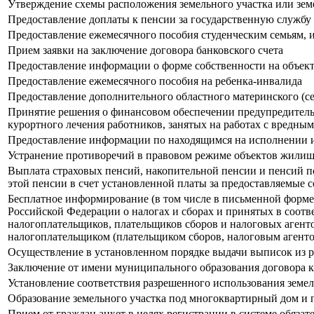
Утверждение схемы расположения земельного участка или земе
Предоставление доплаты к пенсии за государственную службу
Предоставление ежемесячного пособия студенческим семьям,
Прием заявки на заключение договора банковского счета
Предоставление информации о форме собственности на объек
Предоставление ежемесячного пособия на ребенка-инвалида
Предоставление дополнительного областного материнского (с
Принятие решения о финансовом обеспечении предупредитель
курортного лечения работников, занятых на работах с вредн
Предоставление информации по находящимся на исполнении 
Устранение противоречий в правовом режиме объектов жили
Выплата страховых пенсий, накопительной пенсии и пенсий п
этой пенсии в счет установленной платы за предоставляемые
Бесплатное информирование (в том числе в письменной форме)
Российской Федерации о налогах и сборах и принятых в соотв
налогоплательщиков, плательщиков сборов и налоговых агент
налогоплательщиком (плательщиком сборов, налоговым агентом
Осуществление в установленном порядке выдачи выписок из р
Заключение от имени муниципального образования договора к
Установление соответствия разрешенного использования земел
Образование земельного участка под многоквартирный дом и 
Прием от граждан анкет в целях регистрации в системе обязат