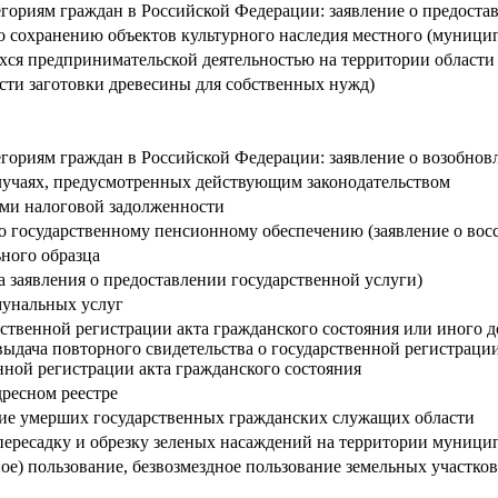
ориям граждан в Российской Федерации: заявление о предостав
о сохранению объектов культурного наследия местного (муницип
хся предпринимательской деятельностью на территории области
сти заготовки древесины для собственных нужд)
ориям граждан в Российской Федерации: заявление о возобнов
случаях, предусмотренных действующим законодательством
ми налоговой задолженности
о государственному пенсионному обеспечению (заявление о во
ного образца
а заявления о предоставлении государственной услуги)
мунальных услуг
рственной регистрации акта гражданского состояния или иного 
выдача повторного свидетельства о государственной регистраци
нной регистрации акта гражданского состояния
дресном реестре
ние умерших государственных гражданских служащих области
пересадку и обрезку зеленых насаждений на территории муници
ное) пользование, безвозмездное пользование земельных участко