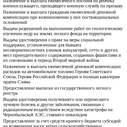
Назначение и выплата ежемесячного пособия на ребенка
военнослужащего, проходящего военную службу по призыву
Назначение и выплата гражданам ежемесячной денежной
компенсации при возникновении у них поствакцинальных
осложнений
Выдача разрешений на выполнение работ по геологическому
изучению недр на землях лесного фонда на территории
Выдача удостоверения о праве на меры социальной
поддержки, установленные для бывших
несовершеннолетних узников концлагерей, гетто и других
мест принудительного содержания, созданных фашистами и
их союзниками в период Второй мировой войны
Назначение и выплата ежемесячной денежной компенсации
расходов на автомобильное топливо Героям Советского
Союза, Героям Российской Федерации и полным кавалерам
ордена Славы
Предоставление выписки из государственного лесного
реестра
Выдача удостоверения получившего или перенесшего
лучевую болезнь и другие заболевания, связанные с
радиационным воздействием вследствие катастрофы на
Чернобыльской АЭС, ставшего инвалидом
Предоставление за счет средств краевого бюджета субсидий
на возмещение части затрат сельскохозяйственных