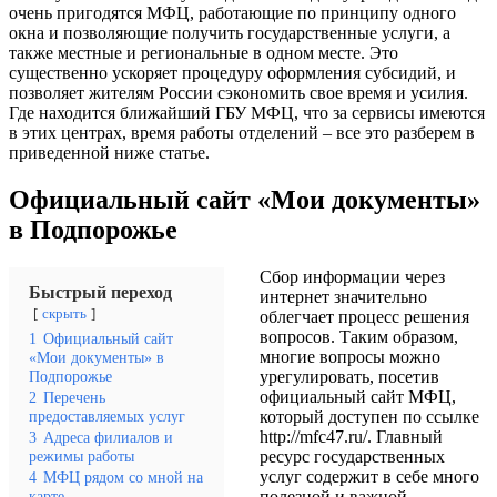
очень пригодятся МФЦ, работающие по принципу одного
окна и позволяющие получить государственные услуги, а
также местные и региональные в одном месте. Это
существенно ускоряет процедуру оформления субсидий, и
позволяет жителям России сэкономить свое время и усилия.
Где находится ближайший ГБУ МФЦ, что за сервисы имеются
в этих центрах, время работы отделений – все это разберем в
приведенной ниже статье.
Официальный сайт «Мои документы»
в Подпорожье
Сбор информации через
Быстрый переход
интернет значительно
скрыть
облегчает процесс решения
вопросов. Таким образом,
1
Официальный сайт
многие вопросы можно
«Мои документы» в
Подпорожье
урегулировать, посетив
официальный сайт МФЦ,
2
Перечень
предоставляемых услуг
который доступен по ссылке
http://mfc47.ru/
. Главный
3
Адреса филиалов и
режимы работы
ресурс государственных
услуг содержит в себе много
4
МФЦ рядом со мной на
карте
полезной и важной