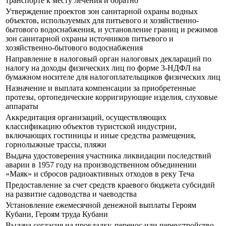
транспорте к месту лечения и обратно
Утверждение проектов зон санитарной охраны водных
объектов, используемых для питьевого и хозяйственно-
бытового водоснабжения, и установление границ и режимов
зон санитарной охраны источников питьевого и
хозяйственно-бытового водоснабжения
Направление в налоговый орган налоговых деклараций по
налогу на доходы физических лиц по форме 3-НДФЛ на
бумажном носителе для налогоплательщиков физических лиц
Назначение и выплата компенсации за приобретенные
протезы, ортопедические корригирующие изделия, слуховые
аппараты
Аккредитация организаций, осуществляющих
классификацию объектов туристской индустрии,
включающих гостиницы и иные средства размещения,
горнолыжные трассы, пляжи
Выдача удостоверения участника ликвидации последствий
аварии в 1957 году на производственном объединении
«Маяк» и сбросов радиоактивных отходов в реку Теча
Предоставление за счет средств краевого бюджета субсидий
на развитие садоводства и чаеводства
Установление ежемесячной денежной выплаты Героям
Кубани, Героям труда Кубани
Выдача согласия на прокладку, перенос или переустройство