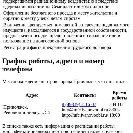
подвергшимся радиационному воздействию вследствие
ядерных испытаний на Семипалатинском полигоне
Оформление бесплатного проезда к месту жительства и
обратно к месту учебы детям-сиротам
Включение арендуемых помещений в перечень недвижимого
имущества, находящегося в государственной собственности,
предназначенного для предоставления во владение или в
пользование на долгосрочной основе
Регистрация факта прекращения трудового договора
График работы, адреса и номер
телефона
Местонахождение центров города Приволжск указаны ниже.
Время
Адрес
Контакты
работы
8 (49339) 2-16-07
ПН-ПТ
Приволжск,
info@mfc.ivanovoobl.ru
8:00–
Революционная ул., 54
http://mfc.ivanovoobl.ru/
18:00
В списке также есть информация о расписании работы
многофункциональных центров и единый номер телефона