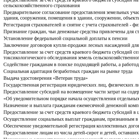
сельскохозяйственного страхования
Предварительное согласование предоставления земельных уч
здания, сооружения, помещения в здании, сооружении, объек
Регистрация страхователей и снятие с учета страхователей - 
Признание граждан, чьи денежные средства привлечены для с
Установление федеральной социальной доплаты к пенсии
Заключение договоров купли-продажи лесных насаждений для
Предоставление за счет средств краевого бюджета субсидий с
токсикологического обследования земель сельскохозяйственно
Содействие гражданам в поиске подходящей работы, а работо
Социальная адаптация безработных граждан на рынке труда
Выдача удостоверения «Ветеран труда»
Государственная регистрация юридических лиц, физических л
Предоставление субсидий на возмещение части затрат на содер
«Об уведомительном порядке начала осуществления отдельны
Назначение и выплата гражданам ежемесячной денежной ком
Предоставление за счет средств краевого бюджета субсидий в
Осуществление социальных выплат гражданам, признанным в
Обеспечение уведомительной регистрация коллективных догов
Предоставление лицам из числа детей-сирот и детей, оставших