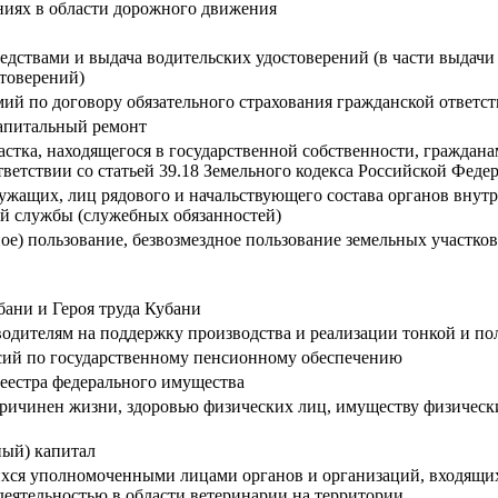
иях в области дорожного движения
едствами и выдача водительских удостоверений (в части выдач
стоверений)
ий по договору обязательного страхования гражданской ответст
капитальный ремонт
астка, находящегося в государственной собственности, граждан
тветствии со статьей 39.18 Земельного кодекса Российской Феде
ужащих, лиц рядового и начальствующего состава органов внут
й службы (служебных обязанностей)
ное) пользование, безвозмездное пользование земельных участко
бани и Героя труда Кубани
одителям на поддержку производства и реализации тонкой и по
нсий по государственному пенсионному обеспечению
еестра федерального имущества
причинен жизни, здоровью физических лиц, имуществу физически
ный) капитал
ихся уполномоченными лицами органов и организаций, входящи
еятельностью в области ветеринарии на территории