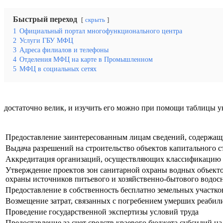
Быстрый переход
скрыть
1
Официальный портал многофункционального центра
2
Услуги ГБУ МФЦ
3
Адреса филиалов и телефоны
4
Отделения МФЦ на карте в Промышленном
5
МФЦ в социальных сетях
достаточно велик, и изучить его можно при помощи таблицы у
Предоставление заинтересованным лицам сведений, содержащ
Выдача разрешений на строительство объектов капитального с
Аккредитация организаций, осуществляющих классификацию о
Утверждение проектов зон санитарной охраны водных объекто
охраны источников питьевого и хозяйственно-бытового водос
Предоставление в собственность бесплатно земельных участк
Возмещение затрат, связанных с погребением умерших реаби
Проведение государственной экспертизы условий труда
Предоставление за счет средств краевого бюджета субсидий н