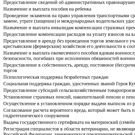
Предоставление сведений об административных правонарушен
Назначение и выплата пособия на ребенка
Проведение экзаменов на право управления транспортными ср
замене, утрате (хищении) и международных водительских удо
Назначение и выплата инвалидам компенсации страховых прем
Предоставление компенсации расходов на уплату взносов на 
Предоставление в аренду без проведения торгов земельного уч
крестьянским (фермерским) хозяйством его деятельности в соо
Назначение и выплата ежемесячного пособия вдовам военносл
безопасности, погибших при исполнении обязанностей военно
Предоставление в собственность, аренду, постоянное (бессроч
торгов
Психологическая поддержка безработных граждан
Социальная поддержка граждан, удостоенных званий Героя Ку
Предоставление субсидий сельскохозяйственным товаропроизв
Установление страховых пенсий, накопительной пенсии и пе
Осуществление в установленном порядке выдачи выписок из р
Согласование расчета вероятного вреда, который может быть 
гидротехнического сооружения
Выдача государственного сертификата на материнский (семей
Регистрация специалистов в области ветеринарии, не являющ
Российской Федерации, занимающихся предпринимательской д