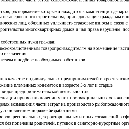
астков, распоряжение которыми находится в компетенции депар
ты незавершенного строительства, принадлежащие гражданам и
физических лиц, обязанных уплачивать страховые взносы в связи
троительства многоквартирных домов и чьи права нарушены, по
 собственных нужд граждан
ельскохозяйственным товаропроизводителям на возмещение части 
го назначения
дателям в подборе необходимых работников
иц в качестве индивидуальных предпринимателей и крестьянских
жание племенных конематок в возрасте 3-х лет и старше
х видов предпринимательской деятельности»
пенсации при возникновении у них поствакцинальных осложнен
 целях возмещения части затрат на производство рыбопосадочног
 установленном порядке безработными
оров, региональных, территориальных и иных соглашений в сфе
ся без попечения родителей, путевок в санаторно-курортные ор