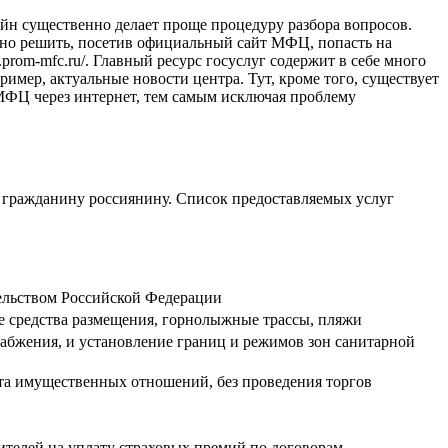
йн существенно делает проще процедуру разбора вопросов.
но решить, посетив официальный сайт МФЦ, попасть на
.prom-mfc.ru/
. Главный ресурс госуслуг содержит в себе много
имер, актуальные новости центра. Тут, кроме того, существует
МФЦ через интернет, тем самым исключая проблему
гражданину россиянину. Список предоставляемых услуг
тельством Российской Федерации
 средства размещения, горнолыжные трассы, пляжи
абжения, и установление границ и режимов зон санитарной
нта имущественных отношений, без проведения торгов
дителей на уплату страховых премий по договорам