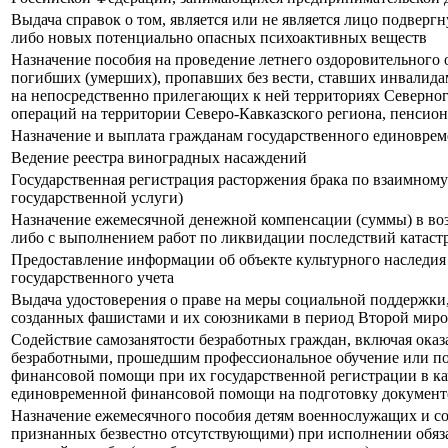
Выдача справок о том, является или не является лицо подвер
либо новых потенциально опасных психоактивных веществ
Назначение пособия на проведение летнего оздоровительного
погибших (умерших), пропавших без вести, ставших инвалида
на непосредственно прилегающих к ней территориях Северного
операций на территории Северо-Кавказского региона, пенси
Назначение и выплата гражданам государственного единовре
Ведение реестра виноградных насаждений
Государственная регистрация расторжения брака по взаимном
государственной услуги)
Назначение ежемесячной денежной компенсации (суммы) в воз
либо с выполнением работ по ликвидации последствий катас
Предоставление информации об объекте культурного наследия 
государственного учета
Выдача удостоверения о праве на меры социальной поддержки
созданных фашистами и их союзниками в период Второй мир
Содействие самозанятости безработных граждан, включая ока
безработными, прошедшим профессиональное обучение или по
финансовой помощи при их государственной регистрации в кач
единовременной финансовой помощи на подготовку документо
Назначение ежемесячного пособия детям военнослужащих и с
признанных безвестно отсутствующими) при исполнении обяза