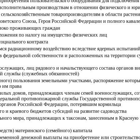
приобретения пользовательского оборудования для подключени
исполнительным производствам в отношении физического и юри
 сельскохозяйственным товаропроизводителям в области растен
оветского Союза, Героя Российской Федерации и полного кавал
ноко проживающих граждан
ложения по налогу на имущество физических лиц
социального контракта
имся радиационному воздействию вследствие ядерных испытани
 в федеральной собственности и расположенных на территории с
ослужащих, лиц рядового и начальствующего состава органов в
й службы (служебных обязанностей)
чного) пользования земельными участками, распоряжение котор
о им права
жилых домов, принадлежащих членам семей военнослужащих, со
деральной противопожарной службы Государственной противопо
 органов Российской Федерации, потерявшим кормильца
о и краевого бюджетов субсидий на развитие садоводства
льного мира, принадлежащих к таксонам, занесенным в Красную
едств) материнского (семейного) капитала
временной денежной выплаты на приобретение или строительст