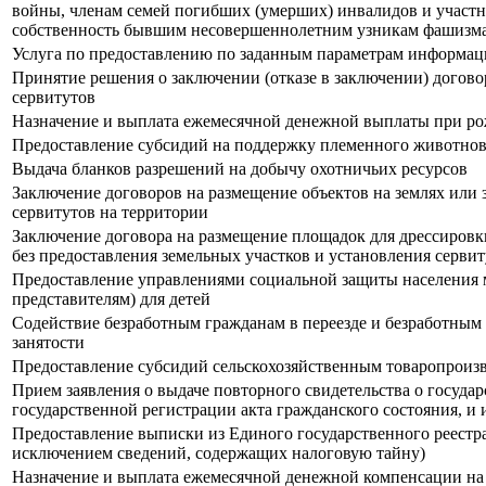
войны, членам семей погибших (умерших) инвалидов и участ
собственность бывшим несовершеннолетним узникам фашизм
Услуга по предоставлению по заданным параметрам информаци
Принятие решения о заключении (отказе в заключении) догово
сервитутов
Назначение и выплата ежемесячной денежной выплаты при рожд
Предоставление субсидий на поддержку племенного животнов
Выдача бланков разрешений на добычу охотничьих ресурсов
Заключение договоров на размещение объектов на землях или 
сервитутов на территории
Заключение договора на размещение площадок для дрессировки 
без предоставления земельных участков и установления серви
Предоставление управлениями социальной защиты населения м
представителям) для детей
Содействие безработным гражданам в переезде и безработным 
занятости
Предоставление субсидий сельскохозяйственным товаропроизв
Прием заявления о выдаче повторного свидетельства о госуда
государственной регистрации акта гражданского состояния, и 
Предоставление выписки из Единого государственного реестра
исключением сведений, содержащих налоговую тайну)
Назначение и выплата ежемесячной денежной компенсации на 