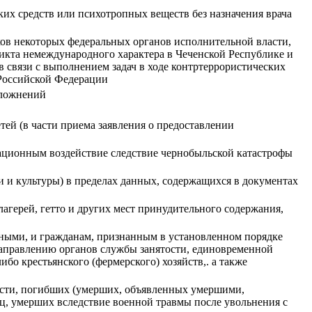
ких средств или психотропных веществ без назначения врача
ков некоторых федеральных органов исполнительной власти,
икта немеждународного характера в Чеченской Республике и
в связи с выполнением задач в ходе контртеррористических
 Российской Федерации
сложнений
ей (в части приема заявления о предоставлении
иационным воздействие следствие чернобыльской катастрофы
и и культуры) в пределах данных, содержащихся в документах
герей, гетто и других мест принудительного содержания,
тными, и гражданам, признанным в установленном порядке
аправлению органов службы занятости, единовременной
о крестьянского (фермерского) хозяйств,. а также
асти, погибших (умерших, объявленных умершими,
ц, умерших вследствие военной травмы после увольнения с