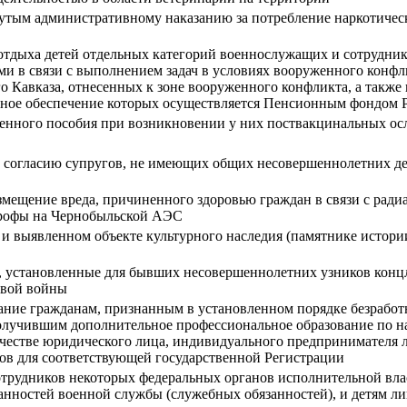
гнутым административному наказанию за потребление наркотичес
 отдыха детей отдельных категорий военнослужащих и сотрудни
ми в связи с выполнением задач в условиях вооруженного конфл
 Кавказа, отнесенных к зоне вооруженного конфликта, а также 
онное обеспечение которых осуществляется Пенсионным фондом
менного пособия при возникновении у них поствакцинальных о
у согласию супругов, не имеющих общих несовершеннолетних дет
мещение вреда, причиненного здоровью граждан в связи с рад
трофы на Чернобыльской АЭС
и выявленном объекте культурного наследия (памятнике истори
, установленные для бывших несовершеннолетних узников концла
овой войны
зание гражданам, признанным в установленном порядке безрабо
лучившим дополнительное профессиональное образование по н
естве юридического лица, индивидуального предпринимателя либ
в для соответствующей государственной Регистрации
отрудников некоторых федеральных органов исполнительной вл
нностей военной службы (служебных обязанностей), и детям ли