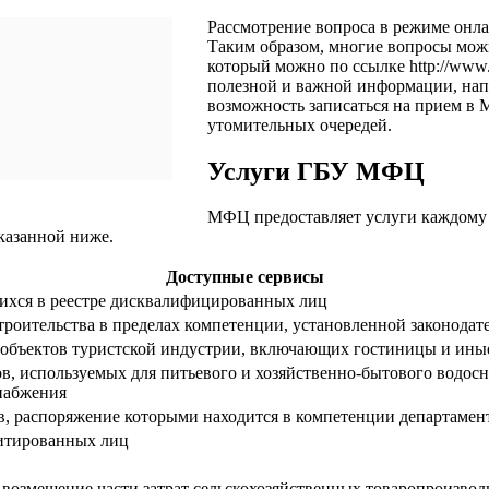
Рассмотрение вопроса в режиме онла
Таким образом, многие вопросы мож
который можно по ссылке
http://www
полезной и важной информации, напр
возможность записаться на прием в 
утомительных очередей.
Услуги ГБУ МФЦ
МФЦ предоставляет услуги каждому 
казанной ниже.
Доступные сервисы
ихся в реестре дисквалифицированных лиц
троительства в пределах компетенции, установленной законода
бъектов туристской индустрии, включающих гостиницы и иные
в, используемых для питьевого и хозяйственно-бытового водосн
набжения
ов, распоряжение которыми находится в компетенции департаме
литированных лиц
а возмещение части затрат сельскохозяйственных товаропроизво