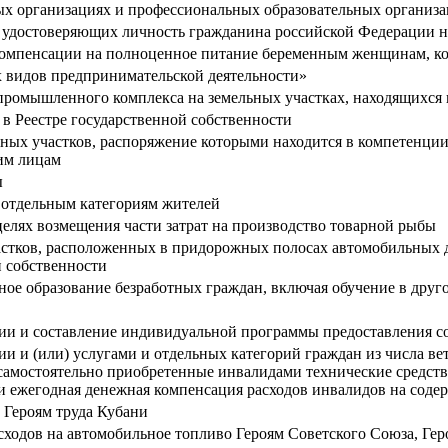
ных организациях и профессиональных образовательных организ
, удостоверяющих личность гражданина российской Федерации 
омпенсации на полноценное питание беременным женщинам, корм
х видов предпринимательской деятельности»
промышленного комплекса на земельных участках, находящихся 
в Реестре государственной собственности
льных участков, распоряжение которыми находится в компетенц
им лицам
ы
 отдельным категориям жителей
целях возмещения части затрат на производство товарной рыбы
стков, расположенных в придорожных полосах автомобильных д
 собственности
ое образование безработных граждан, включая обучение в друг
и и составление индивидуальной программы предоставления с
 и (или) услугами и отдельных категорий граждан из числа вет
самостоятельно приобретенные инвалидами технические средства
 и ежегодная денежная компенсация расходов инвалидов на сод
 Героям труда Кубани
ходов на автомобильное топливо Героям Советского Союза, Ге