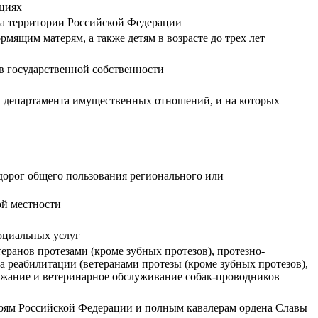
ациях
на территории Российской Федерации
ящим матерям, а также детям в возрасте до трех лет
в государственной собственности
ии департамента имущественных отношений, и на которых
орог общего пользования регионального или
ой местности
оциальных услуг
еранов протезами (кроме зубных протезов), протезно-
 реабилитации (ветеранами протезы (кроме зубных протезов),
ержание и ветеринарное обслуживание собак-проводников
роям Российской Федерации и полным кавалерам ордена Славы