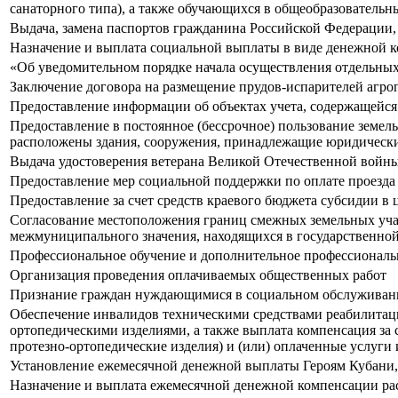
санаторного типа), а также обучающихся в общеобразователь
Выдача, замена паспортов гражданина Российской Федерации
Назначение и выплата социальной выплаты в виде денежной к
«Об уведомительном порядке начала осуществления отдельны
Заключение договора на размещение прудов-испарителей агро
Предоставление информации об объектах учета, содержащейся 
Предоставление в постоянное (бессрочное) пользование земе
расположены здания, сооружения, принадлежащие юридическ
Выдача удостоверения ветерана Великой Отечественной войн
Предоставление мер социальной поддержки по оплате проезда
Предоставление за счет средств краевого бюджета субсидии в 
Согласование местоположения границ смежных земельных уча
межмуниципального значения, находящихся в государственной
Профессиональное обучение и дополнительное профессиональн
Организация проведения оплачиваемых общественных работ
Признание граждан нуждающимися в социальном обслуживани
Обеспечение инвалидов техническими средствами реабилитации
ортопедическими изделиями, а также выплата компенсация за 
протезно-ортопедические изделия) и (или) оплаченные услуги
Установление ежемесячной денежной выплаты Героям Кубани,
Назначение и выплата ежемесячной денежной компенсации рас