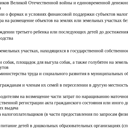
ников Великой Отечественной войны и единовременной денежн
а
и о формах и условиях финансовой поддержки субъектов малог
ра на размещение объектов на землях или земельных участках бе
ении третьего ребенка или последующих детей до достижения и
одства
земельных участках, находящихся в государственной собственнос
собак, площадок для выгула собак, а также голубятен на земел
тутов
инистерства труда и социального развития в муниципальных об
гражданам и членам их семей в переселении в другую местност
одителям на возмещение части затрат по наращиванию маточног
рственной регистрации акта гражданского состояния или иного 
их выдача
 налогоплательщиков (в части предоставления по запросам физи
питание детей в дошкольных образовательных организациях (с