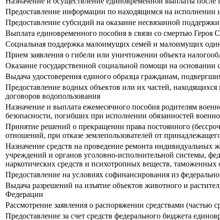
Назначение и осуществление единовременной выплаты после 
Предоставление информации по находящимся на исполнении 
Предоставление субсидий на оказание несвязанной поддержки
Выплата единовременного пособия в связи со смертью Героя С
Социальная поддержка малоимущих семей и малоимущих оди
Прием заявления о гибели или уничтожении объекта налогооб
Оказание государственной социальной помощи на основании 
Выдача удостоверения единого образца гражданам, подвергш
Предоставление водных объектов или их частей, находящихся
договоров водопользования
Назначение и выплата ежемесячного пособия родителям военн
безопасности, погибших при исполнении обязанностей военно
Принятие решений о прекращении права постоянного (бессро
отношений, при отказе землепользователей от принадлежащег
Назначение средств на проведение ремонта индивидуальных 
учреждений и органов уголовно-исполнительной системы, фе
наркотических средств и психотропных веществ, таможенных
Предоставление на условиях софинансирования из федеральног
Выдача разрешений на изъятие объектов животного и растите
Федерации
Рассмотрение заявления о распоряжении средствами (частью ср
Предоставление за счет средств федерального бюджета едино