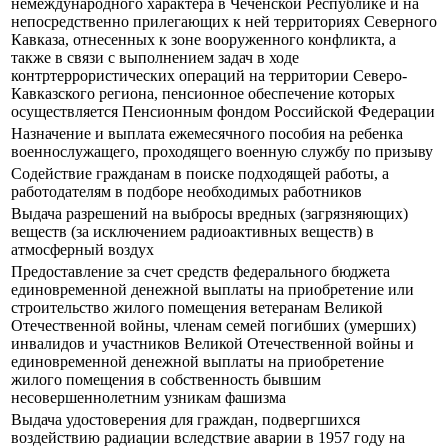
немеждународного характера в Чеченской Республике и на
непосредственно прилегающих к ней территориях Северного
Кавказа, отнесенных к зоне вооруженного конфликта, а
также в связи с выполнением задач в ходе
контртеррористических операций на территории Северо-
Кавказского региона, пенсионное обеспечение которых
осуществляется Пенсионным фондом Российской Федерации
Назначение и выплата ежемесячного пособия на ребенка
военнослужащего, проходящего военную службу по призыву
Содействие гражданам в поиске подходящей работы, а
работодателям в подборе необходимых работников
Выдача разрешений на выбросы вредных (загрязняющих)
веществ (за исключением радиоактивных веществ) в
атмосферный воздух
Предоставление за счет средств федерального бюджета
единовременной денежной выплаты на приобретение или
строительство жилого помещения ветеранам Великой
Отечественной войны, членам семей погибших (умерших)
инвалидов и участников Великой Отечественной войны и
единовременной денежной выплаты на приобретение
жилого помещения в собственность бывшим
несовершеннолетним узникам фашизма
Выдача удостоверения для граждан, подвергшихся
воздействию радиации вследствие аварии в 1957 году на