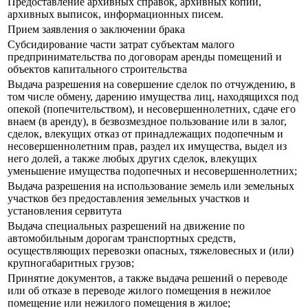
Предоставление архивных справок, архивных копий,
архивных выписок, информационных писем.
Прием заявления о заключении брака
Субсидирование части затрат субъектам малого
предпринимательства по договорам аренды помещений и
объектов капитального строительства
Выдача разрешения на совершение сделок по отчуждению, в
том числе обмену, дарению имущества лиц, находящихся под
опекой (попечительством), и несовершеннолетних, сдаче его
внаем (в аренду), в безвозмездное пользование или в залог,
сделок, влекущих отказ от принадлежащих подопечным и
несовершеннолетним прав, раздел их имущества, выдел из
него долей, а также любых других сделок, влекущих
уменьшение имущества подопечных и несовершеннолетних;
Выдача разрешения на использование земель или земельных
участков без предоставления земельных участков и
установления сервитута
Выдача специальных разрешений на движение по
автомобильным дорогам транспортных средств,
осуществляющих перевозки опасных, тяжеловесных и (или)
крупногабаритных грузов;
Принятие документов, а также выдача решений о переводе
или об отказе в переводе жилого помещения в нежилое
помещение или нежилого помещения в жилое;