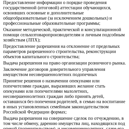
Предоставление информации о порядке проведения
государственной (итоговой) аттестации обучающихся,
освоивших основные и дополнительные
общеобразовательные (за исключением дошкольных) и
профессиональные образовательные программы;
Оказание методической, практической и консультационной
помощи сельхозтоваропроизводителям и личным подсобным
хозяйствам (ЛПХ);
Предоставление разрешения на отклонение от предельных
параметров разрешенного строительства, реконструкции
объектов капитального строительства;
Выдача разрешения на право организации розничного рынка.
Заключение договоров доверительного управления
имуществом несовершеннолетних подопечных
Принятие решения о назначении опекунами или
попечителями граждан, выразивших желание стать
опекунами или попечителями малолетних,
несовершеннолетних граждан либо принять детей,
оставшихся без попечения родителей, в семью на воспитание
в иных установленных семейным законодательством
Российской Федерации формах;
Выдача разрешения на совершение сделок по отчуждению, в
том числе обмену, дарению имущества лиц, находящихся под
опекой (попечительством), и несовершеннолетних, сдаче его