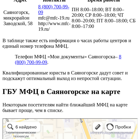
8 (800) 700-99-
ПН 8:00–18:00; ВТ 8:00–
Саяногорск,
09
20:00; СР 8:00–18:00; ЧТ
микрорайон
mfc@mfc-19.ru
8:00–20:00; ПТ 8:00–18:00; СБ
Заводской, 58
http://www.mfc-
8:00–17:00
19.ru/
В таблице также есть информация о часах работы центров и
единый номер телефона МФЦ.
Телефон МФЦ «Мои документы» Саяногорска–
8
(800) 700-99-09
.
Квалифицированные юристы в Саяногорске дадут совет и
подскажут оптимальный выход из непростой ситуации.
ГБУ МФЦ в Саяногорске на карте
Некоторым посетителям найти ближайший МФЦ на карте
бывает проще, чем в списке.