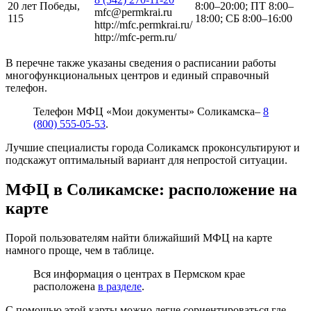
20 лет Победы,
8:00–20:00; ПТ 8:00–
mfc@permkrai.ru
115
18:00; СБ 8:00–16:00
http://mfc.permkrai.ru/
http://mfc-perm.ru/
В перечне также указаны сведения о расписании работы
многофункциональных центров и единый справочный
телефон.
Телефон МФЦ «Мои документы» Соликамска–
8
(800) 555-05-53
.
Лучшие специалисты города Соликамск проконсультируют и
подскажут оптимальный вариант для непростой ситуации.
МФЦ в Соликамске: расположение на
карте
Порой пользователям найти ближайший МФЦ на карте
намного проще, чем в таблице.
Вся информация о центрах в Пермском крае
расположена
в разделе
.
С помощью этой карты можно легче сориентироваться где