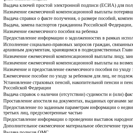
Выдача ключей простой электронной подписи (ЕСИА) для полу
Назначение ежемесячной компенсационной выплаты потерявшим
Выдача справки о факте получения, о размере пособий, комп
Выдача, замена паспортов гражданина Российской Федерации
Назначение ежемесячного пособия на ребенка
Предоставление информации о задолженностях в рамках испо
Исполнение социально-правовых запросов граждан, связанных
архивным документам, хранящимся в подведомственных Глав
Назначение ежемесячной компенсационной выплаты лицу, занят
Назначение ежемесячной компенсационной выплаты на возмеще
Назначение и предоставление ежемесячного пособия по уходу 
Ежемесячное пособие по уходу за ребенком для лиц, не подл
Установление страховых пенсий, накопительной пенсии и пен
Российской Федерации
Выдача справок о наличии (отсутствии) судимости и (или) фа
Проставление апостиля на документах, выданных органами за
Предоставление по заданным параметрам информации о недви
третьих лиц, предусмотренные частью
Предоставление информации о проведении выставок народного
Дополнительное ежемесячное материальное обеспечение труж
Выдача полисов ОМС