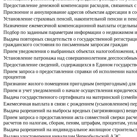
Предоставление денежной компенсации расходов, связанных с
Присвоение и аннулирование адресов объектам адресации в с
Установление страховых пенсий, накопительной пенсии и пе
Назначение ежемесячной компенсационной выплаты отдельн
Подбор по заданным параметрам информации о недвижимом им
Выдача повторных свидетельств о государственной регистраци
гражданского состояния по письменным запросам граждан
Прием уведомления о выбранных объектах налогообложения, в
Установление патронажа над совершеннолетним дееспособны
Предоставление сведений, содержащихся в Едином государст
Прием запроса о предоставлении справки об исполнении налог
процентов
Признание жилого помещения пригодным (непригодным) для
Прием и учет уведомлений о начале осуществления юридичес
Выдача государственного сертификата на материнский (семей
Ежемесячная выплата в связи с рождением (усыновлением) пе
Выдача разрешений на выбросы вредных (загрязняющих) веще
Прием запроса о предоставлении акта совместной сверки расче
расчетов по налогам, сборам, пеням, штрафам, процентам, уп
Выдача разрешений на индивидуальное жилищное строительс
Выдача удостоверения инвалидам Чернобыльской АЭС