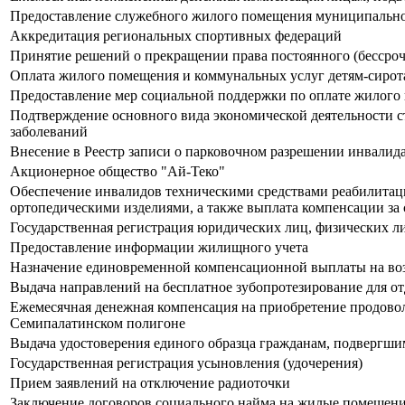
Предоставление служебного жилого помещения муниципальн
Аккредитация региональных спортивных федераций
Принятие решений о прекращении права постоянного (бессроч
Оплата жилого помещения и коммунальных услуг детям-сирота
Предоставление мер социальной поддержки по оплате жилого 
Подтверждение основного вида экономической деятельности с
заболеваний
Внесение в Реестр записи о парковочном разрешении инвалид
Акционерное общество "Ай-Теко"
Обеспечение инвалидов техническими средствами реабилитации
ортопедическими изделиями, а также выплата компенсации за 
Государственная регистрация юридических лиц, физических ли
Предоставление информации жилищного учета
Назначение единовременной компенсационной выплаты на возм
Выдача направлений на бесплатное зубопротезирование для о
Ежемесячная денежная компенсация на приобретение продово
Семипалатинском полигоне
Выдача удостоверения единого образца гражданам, подвергш
Государственная регистрация усыновления (удочерения)
Прием заявлений на отключение радиоточки
Заключение договоров социального найма на жилые помещени