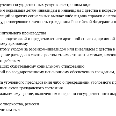
чения государственных услуг в электронном виде
 кормильца детям-инвалидам и инвалидам с детства в возрасте
енсаций и других социальных выплат либо выдача справки о неп
, удостоверяющих личность гражданина Российской Федерации 
лнительного производства
 с подготовкой и предоставлением архивной справки, архивно
ному архивному
ому уходом за ребенком-инвалидом или инвалидом с детства в 
ние расходов в связи с ростом стоимости жизни семьям, имеющ
за ребенком
ежащих обязательному социальному страхованию
сий по государственному пенсионному обеспечению гражданам,
кта уголовного преследования либо о прекращении уголовного 
писи актов гражданского состояния
жимом имуществе, включенном в перечни государственного иму
 творчества, ремесел
еникам тыла