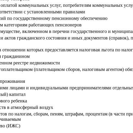
 оплатой коммунальных услуг, потребителям коммунальных услу
оответствии с установленными правилами
нсий по государственному пенсионному обеспечению
ым категориям работающих пенсионеров
уществе, включенном в перечни государственного и муниципал
и актов гражданского состояния и иных документов (справок),
 отношении которых предоставляется налоговая льгота по нало
м гражданином
венном реестре недвижимости
оплательщиком (плательщиком сборов, налоговым агентом) обяза
 проживания
кими лицами и индивидуальными предпринимателями отдельных 
ный) капитал
рвого ребенка
ств в атмосферный воздух
тов по налогам, сборам, пеням, штрафам, процентам (в части пр
лачиваемым
тво (ИЖС)