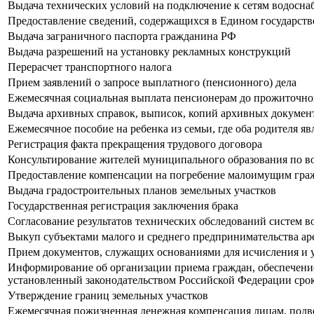
Выдача технических условий на подключение к сетям водосна
Предоставление сведений, содержащихся в Едином государст
Выдача заграничного паспорта гражданина РФ
Выдача разрешений на установку рекламных конструкций
Перерасчет транспортного налога
Прием заявлений о запросе выплатного (пенсионного) дела
Ежемесячная социальная выплата пенсионерам до прожиточн
Выдача архивных справок, выписок, копий архивных докумен
Ежемесячное пособие на ребенка из семьи, где оба родителя яв
Регистрация факта прекращения трудового договора
Консультирование жителей муниципального образования по в
Предоставление компенсации на погребение малоимущим гра
Выдача градостроительных планов земельных участков
Государственная регистрация заключения брака
Согласование результатов технических обследований систем 
Выкуп субъектами малого и среднего предпринимательства а
Прием документов, служащих основаниями для исчисления и у
Информирование об организации приема граждан, обеспечение
установленный законодательством Российской Федерации сро
Утверждение границ земельных участков
Ежемесячная пожизненная денежная компенсация лицам, под