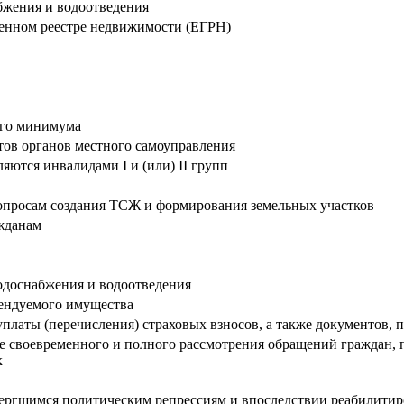
бжения и водоотведения
венном реестре недвижимости (ЕГРН)
ого минимума
тов органов местного самоуправления
ляются инвалидами I и (или) II групп
опросам создания ТСЖ и формирования земельных участков
жданам
водоснабжения и водоотведения
рендуемого имущества
платы (перечисления) страховых взносов, а также документов,
 своевременного и полного рассмотрения обращений граждан, п
к
вергшимся политическим репрессиям и впоследствии реабилити