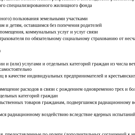
ого специализированного жилищного фонда
ного) пользования земельными участками
м и детям, оставшимся без попечения родителей
помещения, коммунальных услуг и услуг связи
трахователя по обязательному социальному страхованию от несч
а
 и (или) услугами и отдельных категорий граждан из числа вет
самостоятельно
ц в качестве индивидуальных предпринимателей и крестьянских
ещение расходов в связи с рождением одновременно трех и бо
тдельных категорий граждан
льственных товаров гражданам, подвергшимся радиационному в
имся радиационному воздействию вследствие ядерных испытани
я, предоставленные по ордеру (дополнительных соглашений к 