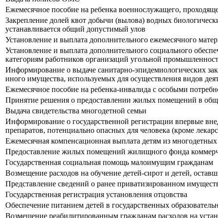
Ежемесячное пособие на ребенка военнослужащего, проходящ
Закрепление долей квот добычи (вылова) водных биологическ
устанавливается общий допустимый улов
Установление и выплата дополнительного ежемесячного матер
Установление и выплата дополнительного социального обесп
категориям работников организаций угольной промышленнос
Информирование о выдаче санитарно-эпидемиологических закл
иного имущества, используемых для осуществления видов дея
Ежемесячное пособие на ребенка-инвалида с особыми потребн
Принятие решения о предоставлении жилых помещений в об
Выдача свидетельства многодетной семьи
Информирование о государственной регистрации впервые внед
препаратов, потенциально опасных для человека (кроме лекар
Ежемесячная компенсационная выплата детям из многодетных
Предоставление жилых помещений жилищного фонда коммерче
Государственная социальная помощь малоимущим гражданам
Возмещение расходов на обучение детей-сирот и детей, оставш
Представление сведений о ранее приватизированном имущест
Государственная регистрация установления отцовства
Обеспечение питанием детей в государственных образователь
Возмещение реабилитированным гражданам расходов на уста