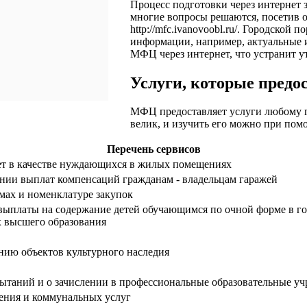
Процесс подготовки через интернет 
многие вопросы решаются, посетив 
http://mfc.ivanovoobl.ru/
. Городской п
информации, например, актуальные и
МФЦ через интернет, что устранит у
Услуги, которые пред
МФЦ предоставляет услуги любому г
велик, и изучить его можно при пом
Перечень сервисов
ет в качестве нуждающихся в жилых помещениях
нии выплат компенсаций гражданам - владельцам гаражей
мах и номенклатуре закупок
выплаты на содержание детей обучающимся по очной форме в г
х высшего образования
нию объектов культурного наследия
ытаний и о зачислении в профессиональные образовательные у
ения и коммунальных услуг