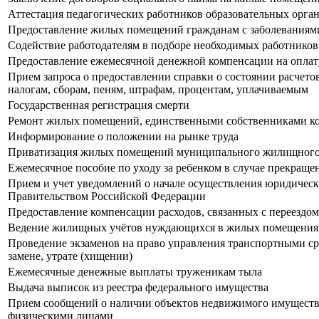
Аттестация педагогических работников образовательных орган
Предоставление жилых помещений гражданам с заболеваниями
Содействие работодателям в подборе необходимых работников
Предоставление ежемесячной денежной компенсации на оплату
Прием запроса о предоставлении справки о состоянии расчетов
налогам, сборам, пеням, штрафам, процентам, уплачиваемым
Государственная регистрация смерти
Ремонт жилых помещений, единственными собственниками кото
Информирование о положении на рынке труда
Приватизация жилых помещений муниципального жилищног
Ежемесячное пособие по уходу за ребенком в случае прекраще
Прием и учет уведомлений о начале осуществления юридичес
Правительством Российской Федерации
Предоставление компенсации расходов, связанных с переездо
Ведение жилищных учётов нуждающихся в жилых помещения
Прoведение экзаменов на право управления транспортными ср
замене, утрате (хищении)
Ежемесячные денежные выплаты труженикам тыла
Выдача выписок из реестра федерального имущества
Прием сообщений о наличии объектов недвижимого имущества
физическими лицами