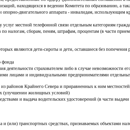
изаций, находящихся в ведении Комитета по образованию, а та
 опорно-двигательного аппарата - инвалидам, использующим к
 услуг местной телефонной связи отдельным категориям гражда
 по налогам, сборам, пеням, штрафам, процентам (в части прием
рых являются дети-сироты и дети, оставшиеся без попечения 
о фонда
ния деятельности страхователем либо в случае невозможности ег
кими лицами и индивидуальными предпринимателями отдельных 
м из районов Крайнего Севера и приравненных к ним местносте
х (улучшении жилищных условий)
едствами и выдача водительских удостоверений (в части выдач
 и (или) транспортных средствах, признаваемых объектами на