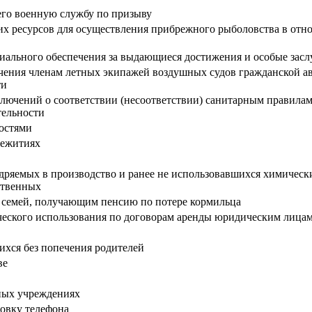
его военную службу по призыву
их ресурсов для осуществления прибрежного рыболовства в отн
иального обеспечения за выдающиеся достижения и особые зас
ечения членам летных экипажей воздушных судов гражданской а
ти
ючений о соответствии (несоответствии) санитарным правилам
тельности
остями
щежитиях
ряемых в производство и ранее не использовавшихся химически
ственных
 семей, получающим пенсию по потере кормильца
ского использования по договорам аренды юридическим лица
ихся без попечения родителей
ве
ных учреждениях
новку телефона