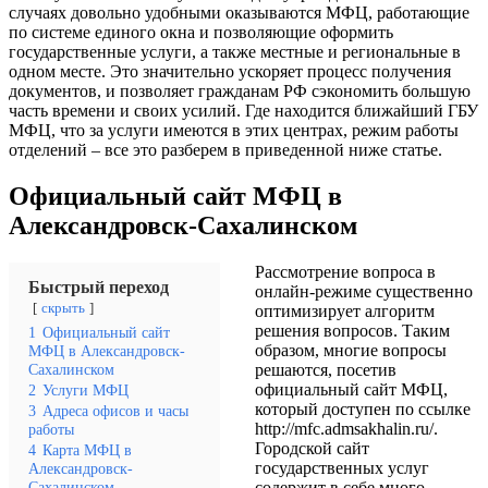
случаях довольно удобными оказываются МФЦ, работающие
по системе единого окна и позволяющие оформить
государственные услуги, а также местные и региональные в
одном месте. Это значительно ускоряет процесс получения
документов, и позволяет гражданам РФ сэкономить большую
часть времени и своих усилий. Где находится ближайший ГБУ
МФЦ, что за услуги имеются в этих центрах, режим работы
отделений – все это разберем в приведенной ниже статье.
Официальный сайт МФЦ в
Александровск-Сахалинском
Рассмотрение вопроса в
Быстрый переход
онлайн-режиме существенно
скрыть
оптимизирует алгоритм
решения вопросов. Таким
1
Официальный сайт
образом, многие вопросы
МФЦ в Александровск-
Сахалинском
решаются, посетив
официальный сайт МФЦ,
2
Услуги МФЦ
который доступен по ссылке
3
Адреса офисов и часы
http://mfc.admsakhalin.ru/
.
работы
Городской сайт
4
Карта МФЦ в
государственных услуг
Александровск-
Сахалинском
содержит в себе много