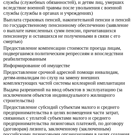
службы (служебных обязанностей), и детям лиц, умерших
вследствие военной травмы после увольнения с военной
службы (службы в органах и учреждениях)
Выплата страховых пенсий, накопительной пенсии и пенсий
по государственному пенсионному обеспечению (заявление
о выплате начисленных сумм пенсии, причитавшихся
пенсионеру и оставшихся не полученными в связи с его
смертью)
Предоставление компенсации стоимости проезда лицам,
подвергшимся политическим репрессиям и впоследствии
реабилитированным
Информирование об имуществе
Предоставление срочной адресной помощи инвалидам,
детям-инвалидам по слуху на замену внешних
комплектующих частей системы кохлеарной имплантации
Выдача разрешений на ввод объектов в эксплуатацию (за
исключением объектов индивидуального жилищного
строительства)
Предоставление субсидий субъектам малого и среднего
предпринимательства в целях возмещения части затрат,
связанных с уплатой субъектами малого и среднего
предпринимательства лизинговых платежей, по договору
(договорам) лизинга, заключенному (заключенным)
российскими лизинговыми организациями в целях создания