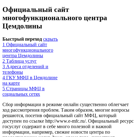
Официальный сайт
многофункционального центра
Цемдолины
Быстрый переход
скрыть
1
Официальный сайт
многофункционального
центра Цемдолины
2
Таблица услуг
3
Адреса отделений и
телефоны
4
ГКУ МФЦ в Цемдолине
на карте
5
Страницы МФЦ в
социальных сетях
Сбор информации в режиме онлайн существенно облегчает
ход рассмотрения проблем. Таким образом, многие вопросы
решаются, посетив официальный сайт МФЦ, который
доступен по ссылке
http://www.e-mfc.ru/
. Официальный ресурс
госуслуг содержит в себе много полезной и важной
информации, например, свежие новости центра по