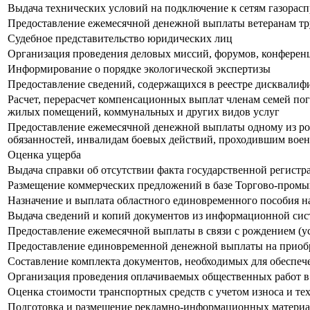
Выдача технических условий на подключение к сетям газорас
Предоставление ежемесячной денежной выплаты ветеранам тр
Судебное представительство юридических лиц
Организация проведения деловых миссий, форумов, конференц
Информирование о порядке экологической экспертизы
Предоставление сведений, содержащихся в реестре дисквали
Расчет, перерасчет компенсационных выплат членам семей по
жилых помещений, коммунальных и других видов услуг
Предоставление ежемесячной денежной выплаты одному из ро
обязанностей, инвалидам боевых действий, проходившим вое
Оценка ущерба
Выдача справки об отсутствии факта государственной регистр
Размещение коммерческих предложений в базе Торгово-пром
Назначение и выплата областного единовременного пособия н
Выдача сведений и копий документов из информационной сис
Предоставление ежемесячной выплаты в связи с рождением (у
Предоставление единовременной денежной выплаты на прио
Составление комплекта документов, необходимых для обеспеч
Организация проведения оплачиваемых общественных работ в 
Оценка стоимости транспортных средств с учетом износа и те
Подготовка и размещение рекламно-информационных материа