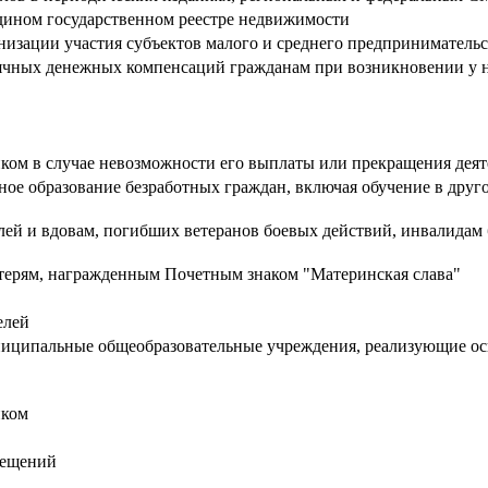
едином государственном реестре недвижимости
зации участия субъектов малого и среднего предпринимательств
ячных денежных компенсаций гражданам при возникновении у 
нком в случае невозможности его выплаты или прекращения деят
ое образование безработных граждан, включая обучение в друго
лей и вдовам, погибших ветеранов боевых действий, инвалидам б
атерям, награжденным Почетным знаком "Материнская слава"
елей
муниципальные общеобразовательные учреждения, реализующие о
нком
мещений