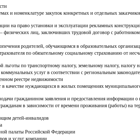
сти
ах и номенклатуре закупок конкретных и отдельных заказчиков
ации на право установки и эксплуатации рекламных конструкци
й – физических лиц, заключивших трудовой договор с работником
 попечения родителей, обучающимся в образовательных организа
трахователя по обязательному социальному страхованию от несч
й льготы по транспортному налогу, земельному налогу, налогу 
 коммунальных услуг в соответствии с региональным законодат
венном реестре недвижимости
т в качестве нуждающихся в жилых помещениях муниципальног
подачи гражданином заявления и предоставления информации о 
ражданам в зависимости от времени проживания (работы) на те
ющим детей-инвалидов
а
ной палаты Российской Федерации
ров и услуг компании