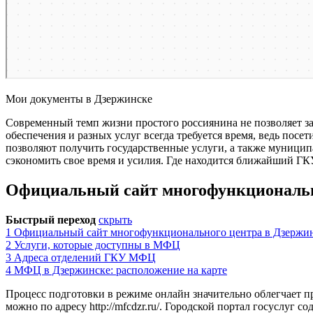
Мои документы в Дзержинске
Современный темп жизни простого россиянина не позволяет за
обеспечения и разных услуг всегда требуется время, ведь пос
позволяют получить государственные услуги, а также муницип
сэкономить свое время и усилия. Где находится ближайший ГКУ
Официальный сайт многофункциональн
Быстрый переход
скрыть
1
Официальный сайт многофункционального центра в Дзержи
2
Услуги, которые доступны в МФЦ
3
Адреса отделений ГКУ МФЦ
4
МФЦ в Дзержинске: расположение на карте
Процесс подготовки в режиме онлайн значительно облегчает п
можно по адресу
http://mfcdzr.ru/
. Городской портал госуслуг с