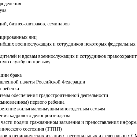
пределения
уда
ий, бизнес-завтраков, семинаров
фицированных лиц
гибших военнослужащих и сотрудников некоторых федеральных о
дителей и вдовам военнослужащих и сотрудников правоохрани
нную службу по призыву
ации брака
ышленной палаты Российской Федерации
а ребенка
темы обеспечения градостроительной деятельности
сыновлением) первого ребенка
бретение жилья малоимущим многодетным семьям
ения кадрового делопроизводства
части подачи гражданином заявления и предоставления информа
хнического состояния (ТТПП)
лов в периодических изданиях, региональных и федеральных 