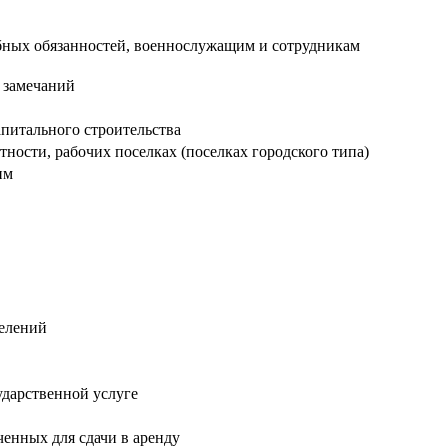
бных обязанностей, военнослужащим и сотрудникам
 замечаний
апитального строительства
ости, рабочих поселках (поселках городского типа)
им
делений
ударственной услуге
енных для сдачи в аренду