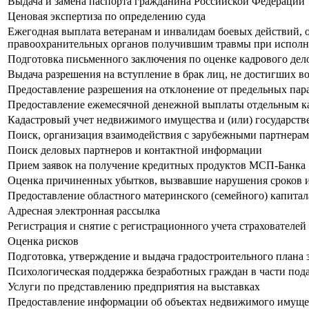
Выдача и замена паспорта гражданина Российской Федерации
Ценовая экспертиза по определению суда
Ежегодная выплата ветеранам и инвалидам боевых действий,
правоохранительных органов получившим травмы при исполн
Подготовка письменного заключения по оценке кадрового дел
Выдача разрешения на вступление в брак лиц, не достигших во
Предоставление разрешения на отклонение от предельных пара
Предоставление ежемесячной денежной выплаты отдельным кат
Кадастровый учет недвижимого имущества и (или) государств
Поиск, организация взаимодействия с зарубежными партнера
Поиск деловых партнеров и контактной информации
Прием заявок на получение кредитных продуктов МСП-Банка
Оценка причиненных убытков, вызвавшие нарушения сроков 
Предоставление областного материнского (семейного) капитал
Адресная электронная рассылка
Регистрация и снятие с регистрационного учета страхователе
Оценка рисков
Подготовка, утверждение и выдача градостроительного плана 
Психологическая поддержка безработных граждан в части под
Услуги по представлению предприятия на выставках
Предоставление информации об объектах недвижимого имущест