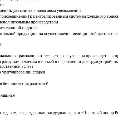
тва
едений, указанных в налоговом уведомлении
 присоединении) к централизованным системам холодного водос
исполнительным производствам
электронной подписи
гольной продукции, на осуществление медицинской деятельности
м
циальное страхование от несчастных случаев на производстве и
гражданам и членам их семей в переселении для трудоустройств
арственной услуге
в урегулировании споров
я без попечения родителей
женщинам
гражданам, награжденным нагрудным знаком «Почетный донор 