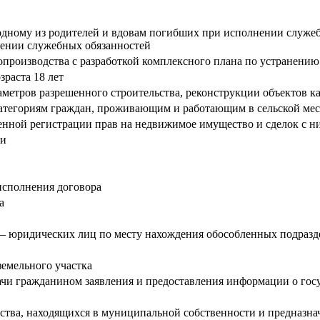
 одному из родителей и вдовам погибших при исполнении служе
ении служебных обязанностей
опроизводства с разработкой комплексного плана по устранению
зраста 18 лет
метров разрешенного строительства, реконструкции объектов к
егориям граждан, проживающим и работающим в сельской местн
енной регистрации прав на недвижимое имущество и сделок с н
ми
исполнения договора
а
й – юридических лиц по месту нахождения обособленных подраз
земельного участка
ачи гражданином заявления и предоставления информации о гос
ва, находящихся в муниципальной собственности и предназнач