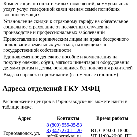
Компенсация по оплате жилых помещений, коммунальных
услуг, услуг телефонной связи членам семей погибших
военнослужащих
Установление скидки к страховому тарифу на обязательное
социальное страхование от несчастных случаев на
производстве и профессиональных заболеваний
Предоставление юридическим лицам на праве бессрочного
пользования земельных участков, находящихся в
государственной собственности
Единовременное денежное пособие и компенсация на
покупку одежды, обуви, мягкого инвентаря и оборудования
детям-сиротам и детям, оставшимся без попечения родителей
Выдача справок о проживании (в том числе сезонном)
Адреса отделений ГКУ МФЦ
Расположение центров в Горнозаводске вы можете найти в
таблице ниже.
Адрес
Контакты
Время работы
8 (800) 555-05-53
8 (342) 270-11-20
ВТ, СР 9:00–18:00;
Горнозаводск, ул.
mfc@permkrai.ru
ЧТ 11:00–20:00; ПТ,