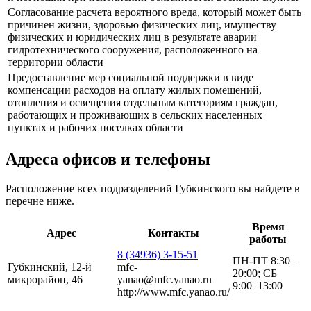
Согласование расчета вероятного вреда, который может быть
причинен жизни, здоровью физических лиц, имуществу
физических и юридических лиц в результате аварии
гидротехнического сооружения, расположенного на
территории области
Предоставление мер социальной поддержки в виде
компенсации расходов на оплату жилых помещений,
отопления и освещения отдельным категориям граждан,
работающих и проживающих в сельских населенных
пунктах и рабочих поселках области
Адреса офисов и телефоны
Расположение всех подразделений Губкинского вы найдете в
перечне ниже.
Время
Адрес
Контакты
работы
8 (34936) 3-15-51
ПН-ПТ 8:30–
Губкинский, 12-й
mfc-
20:00; СБ
микрорайон, 46
yanao@mfc.yanao.ru
9:00–13:00
http://www.mfc.yanao.ru/