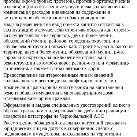
протезы (кроме зубных протезов), протезно-ортопедические
изделия) и (или) оплаченные услуги и ежегодная денежная
компенсация расходов инвалидов на содержание и
ветеринарное обслуживание собак-проводников
Выдача разрешения на ввод объекта капит-го строит-ва в
эксплуатацию в случае, если строит-во объекта кап. строит-
ва осуществлялось на территор. двух и более муниц.
образований (муниц. районов, городских округов), и в
случае реконструкции объекта кап. строит-ва, располож-го на
территор. двух и более муниц. образований (муниц. р-ов,
городских округов), за исключением строит-ва и
реконструкции автомоб-х дорог регион-ого или межмуниц-
го значения, а также частных автомоб-х дорог
Предоставление заинтересованным лицам сведений,
содержащихся в реестре дисквалифицированных лиц
Компенсация расходов на уплату взноса на капитальный
ремонт общего имущества в многоквартирном доме
отдельным категориям граждан
Оформление и выдача специальных удостоверений единого
образца гражданам, подвергшимся воздействию радиации
вследствие катастрофы на Чернобыльской АЭС
Рассмотрение обращений отдельных категорий граждан и
юридических лиц на допуск к совершению сделок с
недвижимым имуществом, находящимся на территории