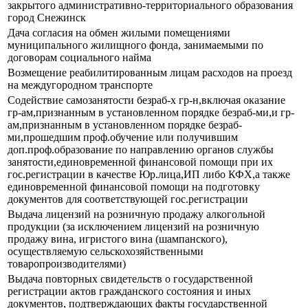
закрытого административно-территориального образования
город Снежинск
Дача согласия на обмен жилыми помещениями
муниципального жилищного фонда, занимаемыми по
договорам социального найма
Возмещение реабилитированным лицам расходов на проезд
на междугородном транспорте
Содействие самозанятости безраб-х гр-н,включая оказание
гр-ам,признанным в установленном порядке безраб-ми,и гр-
ам,признанным в установленном порядке безраб-
ми,прошедшим проф.обучение или получившим
доп.проф.образование по направлению органов службы
занятости,единовременной финансовой помощи при их
гос.регистрации в качестве Юр.лица,ИП либо КФХ,а также
единовременной финансовой помощи на подготовку
документов для соответствующей гос.регистрации
Выдача лицензий на розничную продажу алкогольной
продукции (за исключением лицензий на розничную
продажу вина, игристого вина (шампанского),
осуществляемую сельскохозяйственными
товаропроизводителями)
Выдача повторных свидетельств о государственной
регистрации актов гражданского состояния и иных
документов, подтверждающих факты государственной