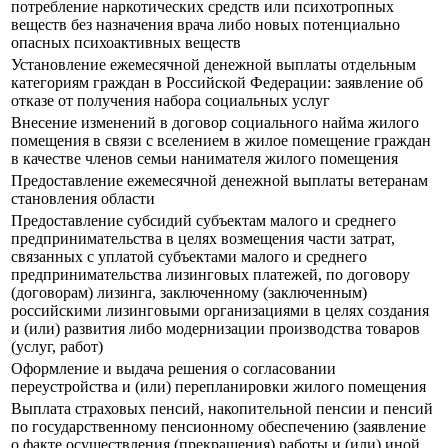
потребление наркотических средств или психотропных
веществ без назначения врача либо новых потенциально
опасных психоактивных веществ
Установление ежемесячной денежной выплаты отдельным
категориям граждан в Российской Федерации: заявление об
отказе от получения набора социальных услуг
Внесение изменений в договор социального найма жилого
помещения в связи с вселением в жилое помещение граждан
в качестве членов семьи нанимателя жилого помещения
Предоставление ежемесячной денежной выплаты ветеранам
становления области
Предоставление субсидий субъектам малого и среднего
предпринимательства в целях возмещения части затрат,
связанных с уплатой субъектами малого и среднего
предпринимательства лизинговых платежей, по договору
(договорам) лизинга, заключенному (заключенным)
российскими лизинговыми организациями в целях создания
и (или) развития либо модернизации производства товаров
(услуг, работ)
Оформление и выдача решения о согласовании
переустройства и (или) перепланировки жилого помещения
Выплата страховых пенсий, накопительной пенсии и пенсий
по государственному пенсионному обеспечению (заявление
о факте осуществления (прекращения) работы и (или) иной