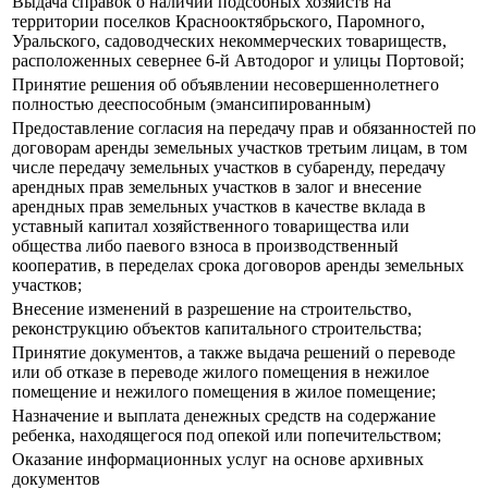
Выдача справок о наличии подсобных хозяйств на
территории поселков Краснооктябрьского, Паромного,
Уральского, садоводческих некоммерческих товариществ,
расположенных севернее 6-й Автодорог и улицы Портовой;
Принятие решения об объявлении несовершеннолетнего
полностью дееспособным (эмансипированным)
Предоставление согласия на передачу прав и обязанностей по
договорам аренды земельных участков третьим лицам, в том
числе передачу земельных участков в субаренду, передачу
арендных прав земельных участков в залог и внесение
арендных прав земельных участков в качестве вклада в
уставный капитал хозяйственного товарищества или
общества либо паевого взноса в производственный
кооператив, в переделах срока договоров аренды земельных
участков;
Внесение изменений в разрешение на строительство,
реконструкцию объектов капитального строительства;
Принятие документов, а также выдача решений о переводе
или об отказе в переводе жилого помещения в нежилое
помещение и нежилого помещения в жилое помещение;
Назначение и выплата денежных средств на содержание
ребенка, находящегося под опекой или попечительством;
Оказание информационных услуг на основе архивных
документов