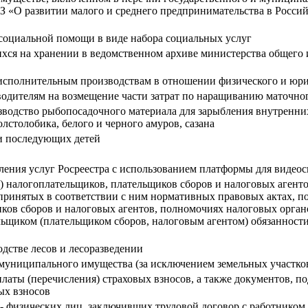
-ФЗ «О развитии малого и среднего предпринимательства в Росси
социальной помощи в виде набора социальных услуг
хся на хранении в ведомственном архиве министерства общего 
сполнительным производствам в отношении физического и юри
одителям на возмещение части затрат по наращиванию маточног
изводство рыбопосадочного материала для зарыбления внутренни
лстолобика, белого и черного амуров, сазана
ли последующих детей
ления услуг Росреестра с использованием платформы для видео
 налогоплательщиков, плательщиков сборов и налоговых агенто
 принятых в соответствии с ним нормативных правовых актах, п
иков сборов и налоговых агентов, полномочиях налоговых орган
ьщиком (плательщиком сборов, налоговым агентом) обязанности 
одстве лесов и лесоразведении
муниципального имущества (за исключением земельных участков
латы (перечисления) страховых взносов, а также документов, 
ых взносов
 - физических лиц, заключивших трудовой договор с работником