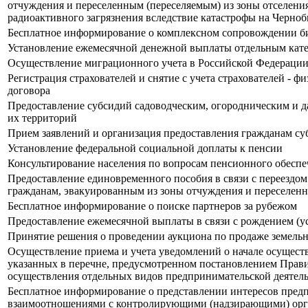
отчуждения и переселенным (переселяемым) из зоны отселения
радиоактивного загрязнения вследствие катастрофы на Черн
Бесплатное информирование о комплексном сопровождении би
Установление ежемесячной денежной выплаты отдельным кате
Осуществление миграционного учета в Российской Федераци
Регистрация страхователей и снятие с учета страхователей - 
договора
Предоставление субсидий садоводческим, огородническим и д
их территорий
Прием заявлений и организация предоставления гражданам с
Установление федеральной социальной доплаты к пенсии
Консультирование населения по вопросам пенсионного обеспе
Предоставление единовременного пособия в связи с переездом 
гражданам, эвакуированным из зоны отчуждения и переселенн
Бесплатное информирование о поиске партнеров за рубежом
Предоставление ежемесячной выплаты в связи с рождением (у
Принятие решения о проведении аукциона по продаже земельно
Осуществление приема и учета уведомлений о начале осущес
указанных в перечне, предусмотренном постановлением Правит
осуществления отдельных видов предпринимательской деятел
Бесплатное информирование о представлении интересов предп
взаимоотношениями с контролирующими (надзирающими) ор