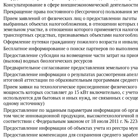
Консультирование в сфере внешнеэкономической деятельности
Прекращение права постоянного (бессрочного) пользования з
Прием заявлений от физических лиц о предоставлении льготы
выбранных объектах налогообложения, в отношении которых п
земельном участке, в отношении которого применяется налог
транспортных средствах, признаваемых объектами налогообл
Оформление путевки гражданину пожилого возраста и инвалид
Бесплатное информирование о поиске партнеров по выполнен
Предоставление субсидии на возмещение части затрат на прио
(вылова) водных биологических ресурсов
Предварительное согласование предоставления земельного уча
Предоставление информации о результатах рассмотрения апелл
итоговой аттестации по образовательным программам среднего
Прием заявки на технологическое присоединение физического
мощность которых составляет до 15 кВт включительно, с уче
используются для бытовых и иных нужд, не связанных с осущ
одному источнику)
Предоставление по заданным параметрам информации об организ
том числе инновационной продукции, высокотехнологичной п
соответствии с Федеральным законом от 18 июля 2011 г. № 22
Предоставление информации об объектах учета из реестра му
Предоставление компенсации для сохранения среднего зарабо