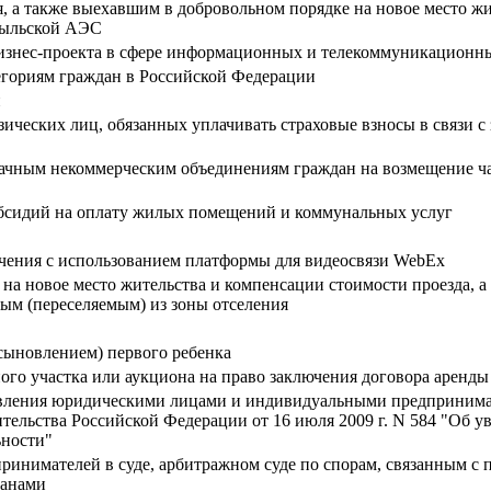
, а также выехавшим в добровольном порядке на новое место жи
обыльской АЭС
знес-проекта в сфере информационных и телекоммуникационны
гориям граждан в Российской Федерации
и
физических лиц, обязанных уплачивать страховые взносы в связи 
ачным некоммерческим объединениям граждан на возмещение ча
убсидий на оплату жилых помещений и коммунальных услуг
чения с использованием платформы для видеосвязи WebEx
на новое место жительства и компенсации стоимости проезда, а
ым (переселяемым) из зоны отселения
сыновлением) первого ребенка
го участка или аукциона на право заключения договора аренды 
твления юридическими лицами и индивидуальными предпринимат
ельства Российской Федерации от 16 июля 2009 г. N 584 "Об у
ьности"
ринимателей в суде, арбитражном суде по спорам, связанным с 
ганами