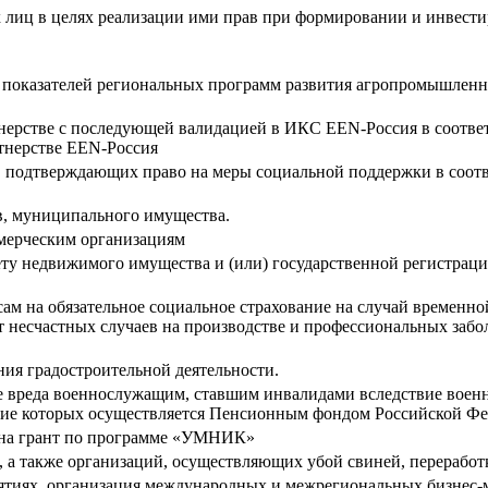
х лиц в целях реализации ими прав при формировании и инвест
 показателей региональных программ развития агропромышленн
нерстве с последующей валидацией в ИКС EEN-Россия в соотве
тнерстве EEN-Россия
, подтверждающих право на меры социальной поддержки в соотв
в, муниципального имущества.
мерческим организациям
чету недвижимого имущества и (или) государственной регистрац
м на обязательное социальное страхование на случай временной
 несчастных случаев на производстве и профессиональных забол
ия градостроительной деятельности.
 вреда военнослужащим, ставшим инвалидами вследствие военн
ение которых осуществляется Пенсионным фондом Российской Ф
и на грант по программе «УМНИК»
, а также организаций, осуществляющих убой свиней, перерабо
ятиях, организация международных и межрегиональных бизнес-