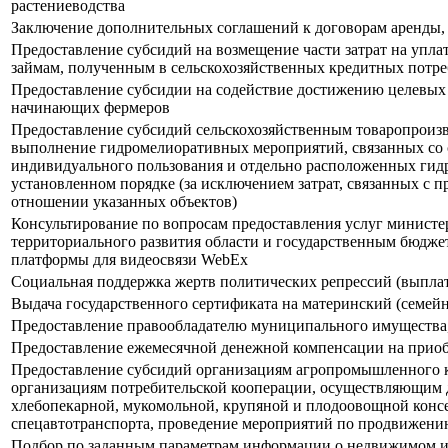
растениеводства
Заключение дополнительных соглашений к договорам аренды, 
Предоставление субсидий на возмещение части затрат на упл
займам, полученным в сельскохозяйственных кредитных потреби
Предоставление субсидии на содействие достижению целевых 
начинающих фермеров
Предоставление субсидий сельскохозяйственным товаропроизво
выполнение гидромелиоративных мероприятий, связанных со 
индивидуального пользования и отдельно расположенных гид
установленном порядке (за исключением затрат, связанных с 
отношении указанных объектов)
Консультирование по вопросам предоставления услуг министер
территориального развития области и государственным бюдж
платформы для видеосвязи WebEx
Социальная поддержка жертв политических репрессий (выпла
Выдача государственного сертификата на материнский (семей
Предоставление правообладателю муниципального имущества,
Предоставление ежемесячной денежной компенсации на прио
Предоставление субсидий организациям агропромышленного 
организациям потребительской кооперации, осуществляющим 
хлебопекарной, мукомольной, крупяной и плодоовощной консер
спецавтотранспорта, проведение мероприятий по продвижени
Подбор по заданным параметрам информации о недвижимом и