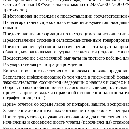
частью 4 статьи 18 Федерального закона от 24.07.2007 № 209
третьих лиц
Информирование граждан о предоставлении государственной 
Выдача архивных справок на основании документов, находящи
области
Предоставление информации по находящимся на исполнении и
Предоставление субсидий сельскохозяйственным товаропроизв
Предоставление субсидии на возмещение части затрат на про
области, молодью шемаи и судака, сеголетками (годовиками) то
Предоставление ежемесячной выплаты на третьего ребенка и
Государственная регистрация рождения
Консультирование населения по вопросам о порядке предостав
Бесплатное информирование (в том числе в письменной форме)
законодательстве Российской Федерации о налогах и сборах и
сборов, правах и обязанностях налогоплательщиков, плательщ
приема запроса и выдачи справки об исполнении налогоплател
штрафов, процентов)
Прием отчетов об охране лесов от пожаров, защите, воспроизв
Заключение дополнительных соглашений к договорам аренды 
Прием документов, служащих основанием для исчисления и уп
исчисления и своевременность уплаты (перечисления) страхов
Регистрация и снятие с регистрационного учета страхователей