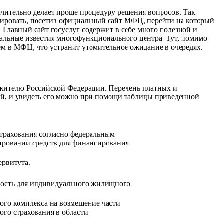
чительно делает проще процедуру решения вопросов. Так
ировать, посетив официальный сайт МФЦ, перейти на который
. Главный сайт госуслуг содержит в себе много полезной и
альные известия многофункционального центра. Тут, помимо
ием в МФЦ, что устранит утомительное ожидание в очередях.
жителю Российской Федерации. Перечень платных и
ой, и увидеть его можно при помощи таблицы приведенной
трахования согласно федеральным
ировании средств для финансирования
ервитута.
енность для индивидуального жилищного
ого комплекса на возмещение части
ого страхования в области