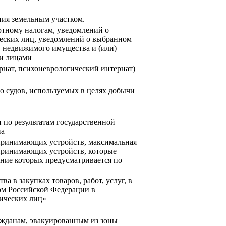
ния земельным участком.
ртному налогам, уведомлений о
ческих лиц, уведомлений о выбранном
в недвижимого имущества и (или)
ми лицами
рнат, психоневрологический интернат)
ю судов, используемых в целях добычи
 по результатам государственной
на
опринимающих устройств, максимальная
опринимающих устройств, которые
ние которых предусматривается по
 в закупках товаров, работ, услуг, в
ом Российской Федерации в
дических лиц»
ажданам, эвакуированным из зоны