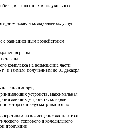
олобика, выращенных в полувольных
ртирном доме, и коммунальных услуг
ые с радиационным воздействием
 хранения рыбы
 ветерана
ого комплекса на возмещение части
г., и займам, полученным до 31 декабря
 числе по импорту
опринимающих устройств, максимальная
опринимающих устройств, которые
ние которых предусматривается по
оперативам на возмещение части затрат
ического, торгового и холодильного
вой продукции