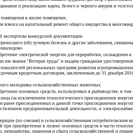
ащивание и реализацию карпа, белого и черного амуров и толст
 помещения в жилое помещение.
ле взноса на капитальный ремонт общего имущества в многоква
й экспертизы конкурсной документации
ренесшего (ей) лучевую болезнь и другие заболевания, связанн
 инвалидом»
бретение электрической энергии для переработки, охлаждения и
 им звания "Ветеран труда" и выдача гражданам удостоверения
 показателей региональных программ развития агропромышленн
рочным кредитным договорам, заключенным до 31 декабря 2016 
ного молодняка сельскохозяйственных животных
бретение основных средств, используемых в рыбоводстве, в том
 лица (за исключением технологического присоединения энерг
том ранее присоединенных в данной точке присоединения энерг
ествлением предпринимательской деятельности, и электроснабже
ерации (их союзам) и сельскохозяйственным потребительским ко
 при приобретении в лизинг основных средств в части технолог
и, переработки, хранения и сбыта сельскохозяйственной и пище