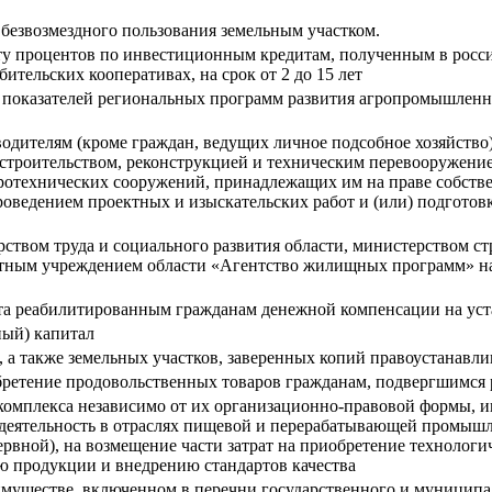
безвозмездного пользования земельным участком.
ату процентов по инвестиционным кредитам, полученным в росс
тельских кооперативах, на срок от 2 до 15 лет
показателей региональных программ развития агропромышленно
дителям (кроме граждан, ведущих личное подсобное хозяйство) 
строительством, реконструкцией и техническим перевооружени
ротехнических сооружений, принадлежащих им на праве собстве
проведением проектных и изыскательских работ и (или) подгото
ством труда и социального развития области, министерством ст
етным учреждением области «Агентство жилищных программ» на
та реабилитированным гражданам денежной компенсации на уст
ный) капитал
 а также земельных участков, заверенных копий правоустанавл
бретение продовольственных товаров гражданам, подвергшимся
комплекса независимо от их организационно-правовой формы, 
деятельность в отраслях пищевой и перерабатывающей промышл
вной), на возмещение части затрат на приобретение технологи
ю продукции и внедрению стандартов качества
муществе, включенном в перечни государственного и муниципа