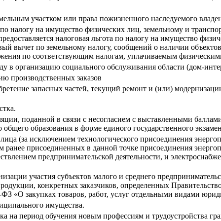
емельным участком или права пожизненного наследуемого владе
 по налогу на имущество физических лиц, земельному и транспо
редоставляется налоговая льгота по налогу на имущество физи
овый вычет по земельному налогу, сообщений о наличии объекто
ожения по соответствующим налогам, уплачиваемым физически
у в организацию социального обслуживания области (дом-инте
ию производственных заказов
бретение запасных частей, текущий ремонт и (или) модернизаци
стка.
яции, поданной в связи с несогласием с выставленными баллами
 общего образования в форме единого государственного экзаме
 лица (за исключением технологического присоединения энерг
том ранее присоединенных в данной точке присоединения энерг
ествлением предпринимательской деятельности, и электроснабже
ации участия субъектов малого и среднего предпринимательства
родукции, конкретных заказчиков, определенных Правительств
3-ФЗ «О закупках товаров, работ, услуг отдельными видами юри
ниципального имущества.
тка на период обучения новым профессиям и трудоустройства гр