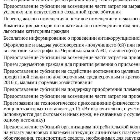
Предоставление субсидии на возмещение части затрат на выр
условиях или искусственно созданной среде обитания
Перевод жилого помещения в нежилое помещение и нежилого
Компенсация расходов по оплате жилого помещения в том чис
льготным категориям граждан
Бесплатное информирование о проведении антикоррупционно
Оформление и выдача удостоверения «получившего (ей) или пе
вследствие катастрофы на Чернобыльской АЭС, ставшего(ей)
Предоставление субсидии на возмещение части затрат на прио
Прием документов граждан для принятия решения о присвоении
Предоставление субсидии на содействие достижению целевых
процентной ставки по долгосрочным, среднесрочным и краткос
2016 г., малыми формами хозяйствования
Предоставление субсидий на поддержку приобретения племен
Предоставление субсидии на возмещение части затрат на прио
Прием заявки на технологическое присоединение физического
мощность которых составляет до 15 кВт включительно, с уче
используются для бытовых и иных нужд, не связанных с осущ
одному источнику)
Предоставление субсидий организациям потребительской кооп
на уплату авансовых платежей и текущих лизинговых платежей
оборудования, транспортных средств, необходимых для закупк