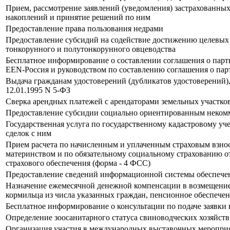
Прием, рассмотрение заявлений (уведомления) застрахованны
накоплений и принятие решений по ним
Предоставление права пользования недрами
Предоставление субсидий на содействие достижению целевых
тонкорунного и полутонкорунного овцеводства
Бесплатное информирование о составлении соглашения о парт
EEN-Россия и руководством по составлению соглашения о пар
Выдача гражданам удостоверений (дубликатов удостоверений)
12.01.1995 N 5-ФЗ
Сверка арендных платежей с арендаторами земельных участко
Предоставление субсидии социально ориентированным неком
Государственная услуга по государственному кадастровому у
сделок с ним
Прием расчета по начисленным и уплаченным страховым взноса
материнством и по обязательному социальному страхованию от
страхового обеспечения (форма - 4 ФСС)
Предоставление сведений информационной системы обеспечен
Назначение ежемесячной денежной компенсации в возмещение
кормильца из числа указанных граждан, пенсионное обеспеч
Бесплатное информирование о консультации по подаче заявк
Определение зоосанитарного статуса свиноводческих хозяйств
Организация участия в международных выставочных меропри