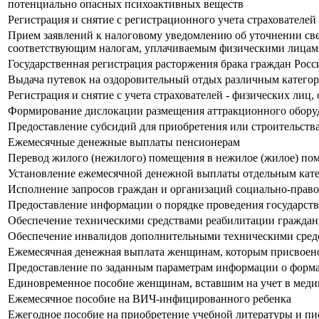
потенциально опасных психоактивных веществ
Регистрация и снятие с регистрационного учета страхователе
Прием заявлений к налоговому уведомлению об уточнении све
соответствующим налогам, уплачиваемым физическими лица
Государственная регистрация расторжения брака граждан Рос
Выдача путевок на оздоровительный отдых различным катего
Регистрация и снятие с учета страхователей - физических лиц
Формирование дислокации размещения аттракционного обору
Предоставление субсидий для приобретения или строительс
Ежемесячные денежные выплаты пенсионерам
Перевод жилого (нежилого) помещения в нежилое (жилое) п
Установление ежемесячной денежной выплаты отдельным кат
Исполнение запросов граждан и организаций социально-право
Предоставление информации о порядке проведения государст
Обеспечение техническими средствами реабилитации граждан
Обеспечение инвалидов дополнительными техническими сред
Ежемесячная денежная выплата женщинам, которым присвоено
Предоставление по заданным параметрам информации о форма
Единовременное пособие женщинам, вставшим на учет в медиц
Ежемесячное пособие на ВИЧ-инфицированного ребенка
Ежегодное пособие на приобретение учебной литературы и пи