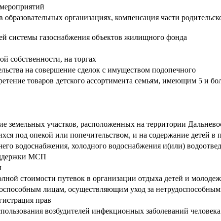
 мероприятий
в образовательных организациях, компенсация части родительско
ней системы газоснабжения объектов жилищного фонда
ой собственности, на торгах
ельства на совершение сделок с имуществом подопечного
тение товаров детского ассортимента семьям, имеющим 5 и бол
ние земельных участков, расположенных на территории Дальнево
хся под опекой или попечительством, и на содержание детей в
чего водоснабжения, холодного водоснабжения и(или) водоотвед
оддержки МСП
ы
лной стоимости путевок в организации отдыха детей и молодеж
оспособным лицам, осуществляющим уход за нетрудоспособны
егистрация прав
пользования возбудителей инфекционных заболеваний человека 