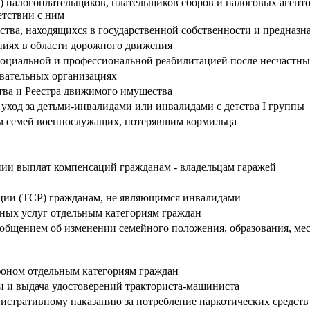
 налогоплательщиков, плательщиков сборов и налоговых агентов
етствии с ним
ва, находящихся в государственной собственности и предназна
иях в области дорожного движения
социальной и профессиональной реабилитацией после несчастны
овательных организациях
ва и Реестра движимого имущества
ход за детьми-инвалидами или инвалидами с детства I группы
м семей военнослужащих, потерявшим кормильца
ии выплат компенсаций гражданам - владельцам гаражей
ации (ТСР) гражданам, не являющимся инвалидами
ных услуг отдельным категориям граждан
ообщением об изменении семейного положения, образования, мест
фоном отдельным категориям граждан
 и выдача удостоверений тракториста-машиниста
истративному наказанию за потребление наркотических средств