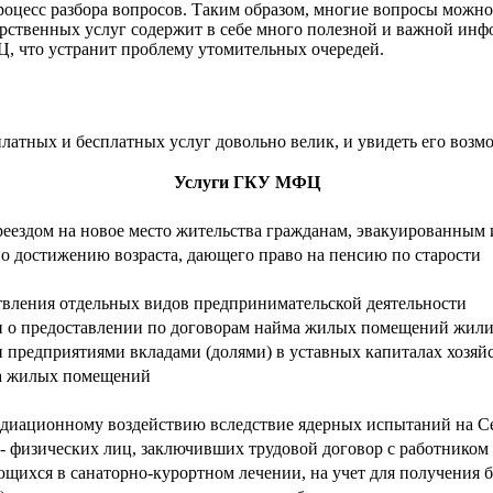
роцесс разбора вопросов. Таким образом, многие вопросы можн
арственных услуг содержит в себе много полезной и важной ин
ФЦ, что устранит проблему утомительных очередей.
латных и бесплатных услуг довольно велик, и увидеть его во
Услуги ГКУ МФЦ
реездом на новое место жительства гражданам, эвакуированным 
 достижению возраста, дающего право на пенсию по старости
твления отдельных видов предпринимательской деятельности
ан о предоставлении по договорам найма жилых помещений жил
 предприятиями вкладами (долями) в уставных капиталах хозяй
тва жилых помещений
адиационному воздействию вследствие ядерных испытаний на 
 - физических лиц, заключивших трудовой договор с работником
щихся в санаторно-курортном лечении, на учет для получения 