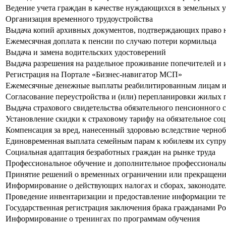
Ведение учета граждан в качестве нуждающихся в земельных у
Организация временного трудоустройства
Выдача копий архивных документов, подтверждающих право н
Ежемесячная доплата к пенсии по случаю потери кормильца
Выдача и замена водительских удостоверений
Выдача разрешения на раздельное проживание попечителей и
Регистрация на Портале «Бизнес-навигатор МСП»
Ежемесячные денежные выплаты реабилитированным лицам и 
Согласование переустройства и (или) перепланировки жилых
Выдача страхового свидетельства обязательного пенсионного
Установление скидки к страховому тарифу на обязательное со
Компенсация за вред, нанесенный здоровью вследствие черно
Единовременная выплата семейным парам к юбилеям их супр
Социальная адаптация безработных граждан на рынке труда
Профессиональное обучение и дополнительное профессиональ
Принятие решений о временных ограничении или прекращении
Информирование о действующих налогах и сборах, законодател
Проведение инвентаризации и предоставление информации те
Государственная регистрация заключения брака гражданами 
Информирование о тренингах по программам обучения