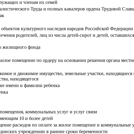
служащих и членам их семей
алистического Труда и полных кавалеров ордена Трудовой Слав
ак
а объектов культурного наследия народов Российской Федерации
ечения родителей, лиц из числа детей-сирот и детей, оставших
о жилищного фонда
жилое помещение по ордеру на основании решения органа мест
имое и движимое имущество, земельные участки, находящиеся 
тва, находящегося
ние имени и фамилии ребенка
енка
помещения, коммунальных услуг и услуг связи
меющим 10 и более детей
ение расходов по оплате за жилое помещение и коммунальные у
цинских учреждениях в ранние сроки беременности