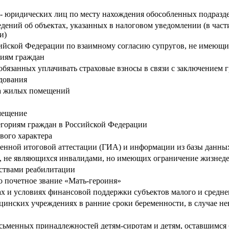
й - юридических лиц по месту нахождения обособленных подразд
дений об объектах, указанных в налоговом уведомлении (в част
ми)
сийской Федерации по взаимному согласию супругов, не имеющ
риям граждан
, обязанных уплачивать страховые взносы в связи с заключением
дования
тва жилых помещений
омещение
егориям граждан в Российской Федерации
вого характера
венной итоговой аттестации (ГИА) и информации из базы данн
, не являющихся инвалидами, но имеющих ограничение жизнеде
ствами реабилитации
 почетное звание «Мать-героиня»
х и условиях финансовой поддержки субъектов малого и средне
инских учреждениях в ранние сроки беременности, в случае не
сьменных принадлежностей детям-сиротам и детям, оставшимся 