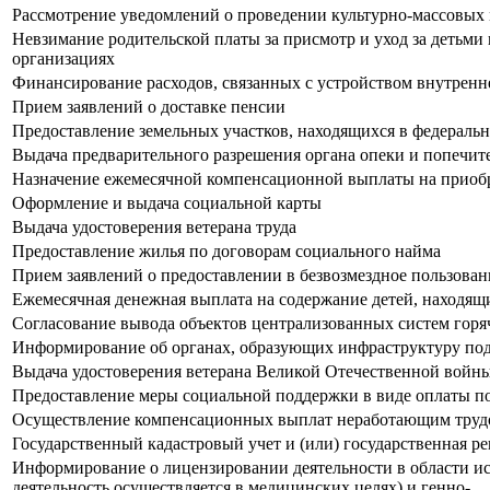
Рассмотрение уведомлений о проведении культурно-массовых
Невзимание родительской платы за присмотр и уход за детьми 
организациях
Финансирование расходов, связанных с устройством внутрен
Прием заявлений о доставке пенсии
Предоставление земельных участков, находящихся в федеральн
Выдача предварительного разрешения органа опеки и попечит
Назначение ежемесячной компенсационной выплаты на приобре
Оформление и выдача социальной карты
Выдача удостоверения ветерана труда
Предоставление жилья по договорам социального найма
Прием заявлений о предоставлении в безвозмездное пользова
Ежемесячная денежная выплата на содержание детей, находящи
Согласование вывода объектов централизованных систем горя
Информирование об органах, образующих инфраструктуру п
Выдача удостоверения ветерана Великой Отечественной войн
Предоставление меры социальной поддержки в виде оплаты по
Осуществление компенсационных выплат неработающим труд
Государственный кадастровый учет и (или) государственная р
Информирование о лицензировании деятельности в области ис
деятельность осуществляется в медицинских целях) и генно-