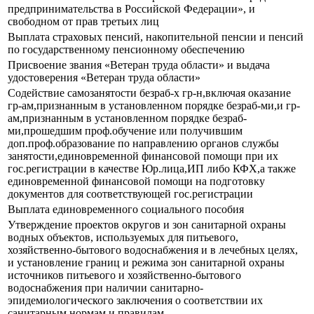
предпринимательства в Российской Федерации», и
свободном от прав третьих лиц
Выплата страховых пенсий, накопительной пенсии и пенсий
по государственному пенсионному обеспечению
Присвоение звания «Ветеран труда области» и выдача
удостоверения «Ветеран труда области»
Содействие самозанятости безраб-х гр-н,включая оказание
гр-ам,признанным в установленном порядке безраб-ми,и гр-
ам,признанным в установленном порядке безраб-
ми,прошедшим проф.обучение или получившим
доп.проф.образование по направлению органов службы
занятости,единовременной финансовой помощи при их
гос.регистрации в качестве Юр.лица,ИП либо КФХ,а также
единовременной финансовой помощи на подготовку
документов для соответствующей гос.регистрации
Выплата единовременного социального пособия
Утверждение проектов округов и зон санитарной охраны
водных объектов, используемых для питьевого,
хозяйственно-бытового водоснабжения и в лечебных целях,
и установление границ и режима зон санитарной охраны
источников питьевого и хозяйственно-бытового
водоснабжения при наличии санитарно-
эпидемиологического заключения о соответствии их
санитарным нормам и правилам