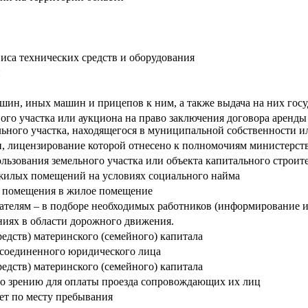
иса технических средств и оборудования
и
шин, иных машин и прицепов к ним, а также выдача на них гос
ого участка или аукциона на право заключения договора аренды
ьного участка, находящегося в муниципальной собственности ил
, лицензирование которой отнесено к полномочиям министерств
ьзования земельного участка или объекта капитального строит
жилых помещений на условиях социального найма
 помещения в жилое помещение
дателям – в подборе необходимых работников (информирование 
иях в области дорожного движения.
едств) материнского (семейного) капитала
исоединенного юридического лица
едств) материнского (семейного) капитала
о зрению для оплаты проезда сопровождающих их лиц
ет по месту пребывания