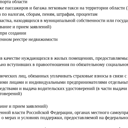
порта области
ке пассажиров и багажа легковым такси на территории области 
в по налогам, сборам, пеням, штрафам, процентам
частка, находящихся в муниципальной собственности или госуда
вание и прием заявлений)
 при создании
венном реестре недвижимости
 в качестве нуждающихся в жилых помещениях, предоставляемы
льно вступивших в правоотношения по обязательному социально
физических лиц, обязанных уплачивать страховые взносы в связи 
кими лицами и индивидуальными предпринимателями отдельных 
едствами и выдача водительских удостоверений (в части выдач
стоверений)
ние и прием заявлений)
енной власти Российской Федерации, органах местного самоупр
, о мерах и условиях поддержки, предоставляемой на федеральн