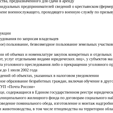
ва, предназначенного для сдачи в аренду
идуальных предпринимателей сведений о крестьянском (фермерск
ене военнослужащего, проходящего военную службу по призыву,
дукции
удования по запросам владельцев
ное) пользование, безвозмездное пользование земельных участко
и об объемах и номенклатуре закупок конкретных и отдельных 
бот, услуг отдельными видами юридических лиц», у субъектов м
кта уголовного преследования либо о прекращении уголовного п
 до 1 июля 2002 года
дений об объектах, указанных в налоговом уведомлении
ое образование безработных граждан, включая обучение в друг
ГУП «Почта России»
ице, содержащиеся в Едином государственном реестре юридичес
ниципального жилищного фонда по договорам социального на
оведение поминального обеда, изготовление и монтаж надгроби
 животноводства, в том числе птицеводства на территории обла