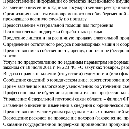
Предоставление информации об объектах недвижимого имущест
Заявление о внесении в Единый государственный реестр индив
Организация выплаты единовременного пособия беременной ж
проходящего военную службу по призыву
Предоставление материальной помощи для погребения
Психологическая поддержка безработных граждан
Продление лицензии на розничную продажу алкогольной про
Определение остаточного ресурса поднадзорных машин и обор
Предоставление в собственность, аренду, постоянное (бессроч
торгов
Услуга по предоставлению по заданным параметрам информаци
законом от 18 июля 2011 г. № 223-ФЗ «О закупках товаров, ра
Выдача справок о наличии (отсутствии) судимости и (или) фа
Сообщение сведений о юридическом лице, зарегистрированном
Прием заявления к налоговому уведомлению об уточнении све
Профессиональное обучение и дополнительное профессиональн
Управление Федеральной почтовой связи области – филиал Ф
Заявление о внесении изменений в сведения о юридическом л
Предоставление малоимущим гражданам жилых помещений му
Возмещение расходов на проведение похорон (захоронение, пр
Оказание государственной поддержки производства продукции