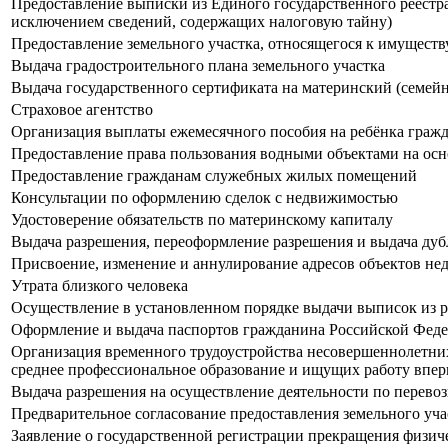
Предоставление выписки из Единого государственного реестра
исключением сведений, содержащих налоговую тайну)
Предоставление земельного участка, относящегося к имуществ
Выдача градостроительного плана земельного участка
Выдача государственного сертификата на материнский (семей
Страховое агентство
Организация выплаты ежемесячного пособия на ребёнка граж
Предоставление права пользования водными объектами на осн
Предоставление гражданам служебных жилых помещений
Консультации по оформлению сделок с недвижимостью
Удостоверение обязательств по материнскому капиталу
Выдача разрешения, переоформление разрешения и выдача дубл
Присвоение, изменение и аннулирование адресов объектов н
Утрата близкого человека
Осуществление в установленном порядке выдачи выписок из р
Оформление и выдача паспортов гражданина Российской Феде
Организация временного трудоустройства несовершеннолетних г
среднее профессиональное образование и ищущих работу впер
Выдача разрешения на осуществление деятельности по перевоз
Предварительное согласование предоставления земельного уча
Заявление о государственной регистрации прекращения физич