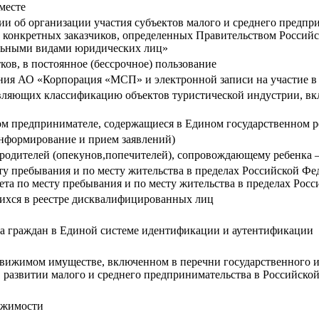
месте
об организации участия субъектов малого и среднего предприни
конкретных заказчиков, определенных Правительством Российск
дельными видами юридических лиц»
ков, в постоянное (бессрочное) пользование
ния АО «Корпорация «МСП» и электронной записи на участие в
твляющих классификацию объектов туристической индустрии, в
ном предпринимателе, содержащиеся в Едином государственном 
информирование и прием заявлений)
 родителей (опекунов,попечителей), сопровождающему ребенка 
у пребывания и по месту жительства в пределах Российской Фед
та по месту пребывания и по месту жительства в пределах Рос
ихся в реестре дисквалифицированных лиц
па граждан в Единой системе идентификации и аутентификации
движимом имуществе, включенном в перечни государственного 
О развитии малого и среднего предпринимательства в Российско
ижимости