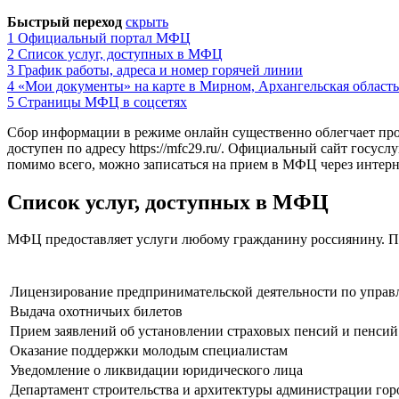
Быстрый переход
скрыть
1
Официальный портал МФЦ
2
Список услуг, доступных в МФЦ
3
График работы, адреса и номер горячей линии
4
«Мои документы» на карте в Мирном, Архангельская область
5
Страницы МФЦ в соцсетях
Сбор информации в режиме онлайн существенно облегчает про
доступен по адресу
https://mfc29.ru/
. Официальный сайт госуслу
помимо всего, можно записаться на прием в МФЦ через интерне
Список услуг, доступных в МФЦ
МФЦ предоставляет услуги любому гражданину россиянину. Пе
Лицензирование предпринимательской деятельности по упра
Выдача охотничьих билетов
Прием заявлений об установлении страховых пенсий и пенси
Оказание поддержки молодым специалистам
Уведомление о ликвидации юридического лица
Департамент строительства и архитектуры администрации гор