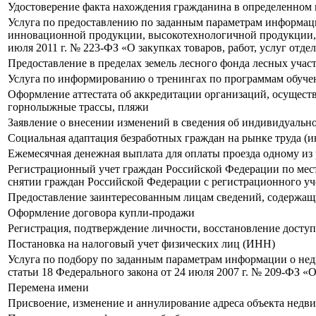
Удостоверение факта нахождения гражданина в определенном 
Услуга по предоставлению по заданным параметрам информации 
инновационной продукции, высокотехнологичной продукции, 
июля 2011 г. № 223-ФЗ «О закупках товаров, работ, услуг от
Предоставление в пределах земель лесного фонда лесных участ
Услуга по информированию о тренингах по программам обуче
Оформление аттестата об аккредитации организаций, осущес
горнолыжные трассы, пляжи
Заявление о внесении изменений в сведения об индивидуаль
Социальная адаптация безработных граждан на рынке труда (
Ежемесячная денежная выплата для оплаты проезда одному из
Регистрационный учет граждан Российской Федерации по мест
снятии граждан Российской Федерации с регистрационного уче
Предоставление заинтересованным лицам сведений, содержащ
Оформление договора купли-продажи
Регистрация, подтверждение личности, восстановление досту
Постановка на налоговый учет физических лиц (ИНН)
Услуга по подбору по заданным параметрам информации о не
статьи 18 Федерального закона от 24 июля 2007 г. № 209-ФЗ «
Перемена имени
Присвоение, изменение и аннулирование адреса объекта недв