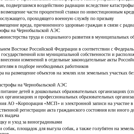
нам, подвергшимся воздействию радиации вследствие катастроф
на возмещение части процентной ставки по инвестиционным кре
нослужащего, проходящего военную службу по призыву
мещение вреда, причиненного здоровью граждан в связи с рад
трофы на Чернобыльской АЭС
инистерства труда и социального развития в муниципальных об
ьнем Востоке Российской Федерации в соответствии с Федеральн
в государственной или муниципальной собственности и располо
о внесении изменений в отдельные законодательные акты Росси
дателям в подборе необходимых работников
ра на размещение объектов на землях или земельных участках бе
тастрофы на Чернобыльской АЭС
питание детей в дошкольных образовательных организациях (с
ных организациях и профессиональных образовательных организ
ния АО «Корпорация «МСП» и электронной записи на участие в 
рственной регистрации акта гражданского состояния или иного 
их выдача
адку и уход за виноградниками
собак, площадок для выгула собак, а также голубятен на земел
тутов