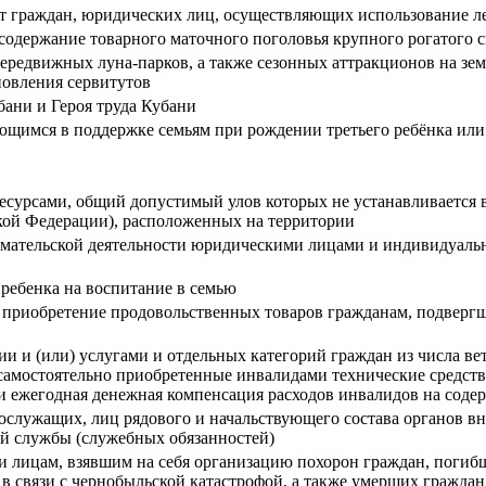
от граждан, юридических лиц, осуществляющих использование л
 содержание товарного маточного поголовья крупного рогатого
редвижных луна-парков, а также сезонных аттракционов на земл
новления сервитутов
бани и Героя труда Кубани
щимся в поддержке семьям при рождении третьего ребёнка ил
есурсами, общий допустимый улов которых не устанавливается 
кой Федерации), расположенных на территории
имательской деятельности юридическими лицами и индивидуаль
ребенка на воспитание в семью
 приобретение продовольственных товаров гражданам, подвергш
 и (или) услугами и отдельных категорий граждан из числа вет
самостоятельно приобретенные инвалидами технические средства
 и ежегодная денежная компенсация расходов инвалидов на сод
ослужащих, лиц рядового и начальствующего состава органов в
й службы (служебных обязанностей)
ли лицам, взявшим на себя организацию похорон граждан, погиб
 в связи с чернобыльской катастрофой, а также умерших гражда