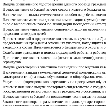
Выдача специального удостоверения единого образца гражда
Предоставление субсидий за счет средств краевого бюджета 
Назначение и выплата ежемесячного пособия на ребенка воен
Назначение ежемесячной денежной компенсации (суммы) в воз
либо с выполнением работ по ликвидации последствий катас
Предоставление управлениями социальной защиты населения м
представителям) для детей
Прием заявлений о предоставлении земельных участков на Дал
предоставления гражданам земельных участков, находящихся 
входящих в состав Дальневосточного федерального округа, и 
Содействие гражданам в поиске подходящей работы, а работо
Принятие решения о заключении (отказе в заключении) догово
сервитутов
Выдача удостоверения участника ликвидации последствий ка
Назначение и выплата ежемесячной денежной компенсации на 
санаторного типа), а также обучающихся в общеобразователь
Услуга по информированию о тренингах по программам обуче
Прием заявления о выдаче повторного свидетельства о госуда
государственной регистрации акта гражданского состояния, и 
Предоставление субсидий на возмещение части затрат на закл
Заключение договора на размещение площадок для дрессировки 
без предоставления земельных участков и установления серви