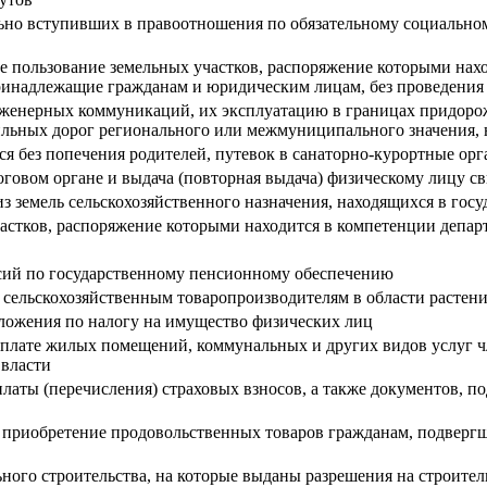
льно вступивших в правоотношения по обязательному социально
дное пользование земельных участков, распоряжение которыми н
ринадлежащие гражданам и юридическим лицам, без проведения
инженерных коммуникаций, их эксплуатацию в границах придорож
льных дорог регионального или межмуниципального значения, н
ся без попечения родителей, путевок в санаторно-курортные ор
оговом органе и выдача (повторная выдача) физическому лицу св
из земель сельскохозяйственного назначения, находящихся в гос
частков, распоряжение которыми находится в компетенции деп
нсий по государственному пенсионному обеспечению
 сельскохозяйственным товаропроизводителям в области растен
ложения по налогу на имущество физических лиц
 оплате жилых помещений, коммунальных и других видов услуг
 власти
латы (перечисления) страховых взносов, а также документов, 
 приобретение продовольственных товаров гражданам, подверг
ного строительства, на которые выданы разрешения на строител