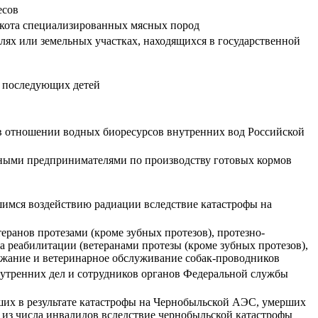
есов
 скота специализированных мясных пород
ях или земельных участках, находящихся в государственной
и последующих детей
в отношении водных биоресурсов внутренних вод Российской
ными предпринимателями по производству готовых кормов
имся воздействию радиации вследствие катастрофы на
еранов протезами (кроме зубных протезов), протезно-
 реабилитации (ветеранами протезы (кроме зубных протезов),
ержание и ветеринарное обслуживание собак-проводников
нутренних дел и сотрудников органов Федеральной службы
ших в результате катастрофы на Чернобыльской АЭС, умерших
н из числа инвалидов вследствие чернобыльской катастрофы