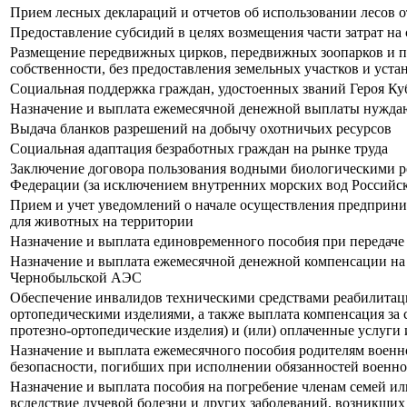
Прием лесных деклараций и отчетов об использовании лесов 
Предоставление субсидий в целях возмещения части затрат на
Размещение передвижных цирков, передвижных зоопарков и пе
собственности, без предоставления земельных участков и уста
Социальная поддержка граждан, удостоенных званий Героя Ку
Назначение и выплата ежемесячной денежной выплаты нуждаю
Выдача бланков разрешений на добычу охотничьих ресурсов
Социальная адаптация безработных граждан на рынке труда
Заключение договора пользования водными биологическими р
Федерации (за исключением внутренних морских вод Российс
Прием и учет уведомлений о начале осуществления предприн
для животных на территории
Назначение и выплата единовременного пособия при передаче 
Назначение и выплата ежемесячной денежной компенсации на
Чернобыльской АЭС
Обеспечение инвалидов техническими средствами реабилитации
ортопедическими изделиями, а также выплата компенсация за 
протезно-ортопедические изделия) и (или) оплаченные услуги
Назначение и выплата ежемесячного пособия родителям военн
безопасности, погибших при исполнении обязанностей военно
Назначение и выплата пособия на погребение членам семей и
вследствие лучевой болезни и других заболеваний, возникших