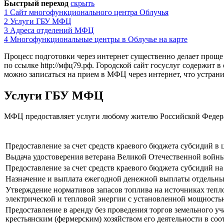
Быстрый переход
скрыть
1
Сайт многофункционального центра Облучья
2
Услуги ГБУ МФЦ
3
Адреса отделений МФЦ
4
Многофункциональные центры в Облучье на карте
Процесс подготовки через интернет существенно делает прощ
по ссылке
http://мфц79.рф
. Городской сайт госуслуг содержит в
можно записаться на прием в МФЦ через интернет, что устрани
Услуги ГБУ МФЦ
МФЦ предоставляет услуги любому жителю Российской Федера
Предоставление за счет средств краевого бюджета субсидий в
Выдача удостоверения ветерана Великой Отечественной войн
Предоставление за счет средств краевого бюджета субсидий на
Назначение и выплата ежегодной денежной выплаты отдельны
Утверждение нормативов запасов топлива на источниках теп
электрической и тепловой энергии с установленной мощностью
Предоставление в аренду без проведения торгов земельного уч
крестьянским (фермерским) хозяйством его деятельности в соо