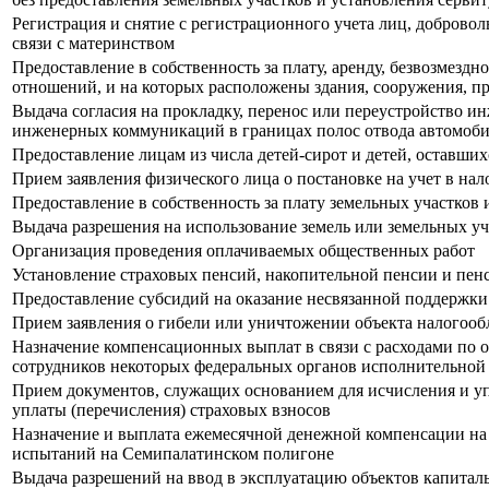
Регистрация и снятие с регистрационного учета лиц, доброво
связи с материнством
Предоставление в собственность за плату, аренду, безвозмез
отношений, и на которых расположены здания, сооружения, п
Выдача согласия на прокладку, перенос или переустройство 
инженерных коммуникаций в границах полос отвода автомоби
Предоставление лицам из числа детей-сирот и детей, оставших
Прием заявления физического лица о постановке на учет в нал
Предоставление в собственность за плату земельных участков 
Выдача разрешения на использование земель или земельных у
Организация проведения оплачиваемых общественных работ
Установление страховых пенсий, накопительной пенсии и пе
Предоставление субсидий на оказание несвязанной поддержки
Прием заявления о гибели или уничтожении объекта налогооб
Назначение компенсационных выплат в связи с расходами по
сотрудников некоторых федеральных органов исполнительной
Прием документов, служащих основанием для исчисления и уп
уплаты (перечисления) страховых взносов
Назначение и выплата ежемесячной денежной компенсации на
испытаний на Семипалатинском полигоне
Выдача разрешений на ввод в эксплуатацию объектов капиталь