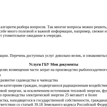
е алгоритм разбора вопросов. Так многие вопросы можно решит
 себе много полезной и важной информации, например, свежие но
т утомительное ожидание в очередях.
ции. Перечень доступных услуг довольно велик, и ознакомить
Услуги ГБУ Мои документы
 целях возмещения части затрат на производство рыбопосадочног
ы
 развитие садоводства и чаеводства
м категориям граждан, подвергшихся радиационным воздействи
ловой энергии, за исключением источников тепловой энергии,
 производства электрической энергии 25 мегаватт и более
астка, находящегося в государственной собственности, граждан
тветствии со статьей 39.18 Земельного кодекса Российской Феде