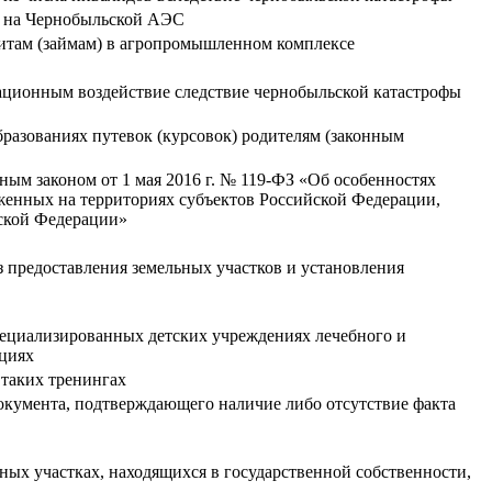
ы на Чернобыльской АЭС
дитам (займам) в агропромышленном комплексе
иационным воздействие следствие чернобыльской катастрофы
разованиях путевок (курсовок) родителям (законным
ым законом от 1 мая 2016 г. № 119-ФЗ «Об особенностях
женных на территориях субъектов Российской Федерации,
йской Федерации»
з предоставления земельных участков и установления
пециализированных детских учреждениях лечебного и
ациях
таких тренингах
документа, подтверждающего наличие либо отсутствие факта
ьных участках, находящихся в государственной собственности,