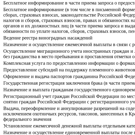
Бесплатное информирование в части приема запроса о предост
Бесплатное информирование (в том числе в письменной форме
сборах, страховых взносах, законодательстве Российской Феде
налогов и сборов, страховых взносов, правах и обязанностях
органов и их должностных лиц (в части приема запроса и выд
обязанности по уплате налогов, сборов, страховых взносов, пе
Ведение реестра виноградных насаждений
Назначение и осуществление ежемесячной выплаты в связи с 
Осуществление миграционного учета иностранных граждан и л
без гражданства в место пребывания и проставления отметки 
Комплексная услуга по предоставлению информации о формах
Предоставление субсидий на поддержку племенного животнов
Оформление и выдача паспортов гражданина Российской Феде
Государственная регистрация заключения брака (в части прием
Назначение и выплата гражданам государственного единовре
Регистрационный учет граждан Российской Федерации по мест
снятии граждан Российской Федерации с регистрационного уче
Выдача, переоформление и аннулирование разрешений на содер
исключением охотничьих ресурсов, таксонов, занесенных в К
федерального значения
Установление ежемесячной денежной выплаты отдельным кате
Назначение и осуществление единовременной выплаты после 