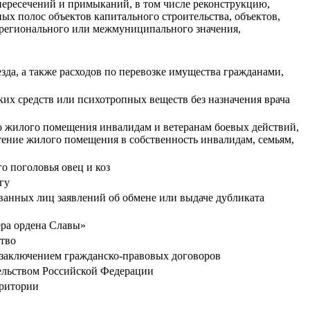
пересечений и примыканий, в том числе реконструкцию,
х полос объектов капитального строительства, объектов,
 регионального или межмуниципального значения,
зда, а также расходов по перевозке имущества гражданами,
ких средств или психотропных веществ без назначения врача
о жилого помещения инвалидам и ветеранам боевых действий,
ение жилого помещения в собственность инвалидам, семьям,
о поголовья овец и коз
гу
ованных лиц заявлений об обмене или выдаче дубликата
ера ордена Славы»
ство
 с заключением гражданско-правовых договоров
тельством Российской Федерации
рритории