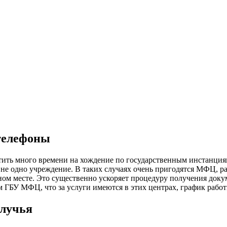
 телефоны
тить много времени на хождение по государственным инстанция
мо не одно учреждение. В таких случаях очень пригодятся МФЦ,
дном месте. Это существенно ускоряет процедуру получения док
 ГБУ МФЦ, что за услуги имеются в этих центрах, график работы
блучья