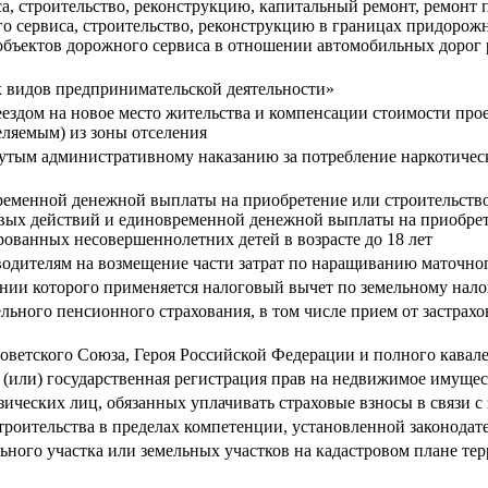
а, строительство, реконструкцию, капитальный ремонт, ремонт 
 сервиса, строительство, реконструкцию в границах придорожны
объектов дорожного сервиса в отношении автомобильных дорог
х видов предпринимательской деятельности»
ездом на новое место жительства и компенсации стоимости прое
ляемым) из зоны отселения
гнутым административному наказанию за потребление наркотичес
временной денежной выплаты на приобретение или строительств
вых действий и единовременной денежной выплаты на приобрет
анных несовершеннолетних детей в возрасте до 18 лет
одителям на возмещение части затрат по наращиванию маточног
нии которого применяется налоговый вычет по земельному нало
ельного пенсионного страхования, в том числе прием от застрах
оветского Союза, Героя Российской Федерации и полного кавал
(или) государственная регистрация прав на недвижимое имуще
физических лиц, обязанных уплачивать страховые взносы в связи
троительства в пределах компетенции, установленной законода
ного участка или земельных участков на кадастровом плане те