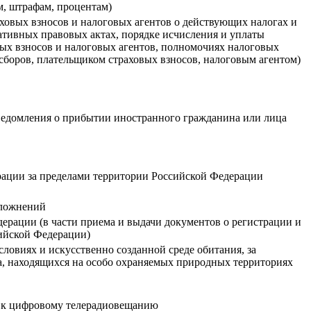
м, штрафам, процентам)
ховых взносов и налоговых агентов о действующих налогах и
мативных правовых актах, порядке исчисления и уплаты
овых взносов и налоговых агентов, полномочиях налоговых
сборов, плательщиком страховых взносов, налоговым агентом)
уведомления о прибытии иностранного гражданина или лица
ации за пределами территории Российской Федерации
сложнений
ерации (в части приема и выдачи документов о регистрации и
сийской Федерации)
ловиях и искусственно созданной среде обитания, за
а, находящихся на особо охраняемых природных территориях
я к цифровому телерадиовещанию