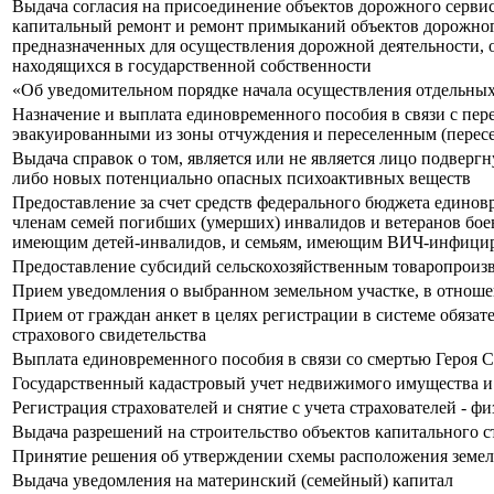
Выдача согласия на присоединение объектов дорожного сервис
капитальный ремонт и ремонт примыканий объектов дорожного
предназначенных для осуществления дорожной деятельности, 
находящихся в государственной собственности
«Об уведомительном порядке начала осуществления отдельны
Назначение и выплата единовременного пособия в связи с пере
эвакуированными из зоны отчуждения и переселенным (пересе
Выдача справок о том, является или не является лицо подвер
либо новых потенциально опасных психоактивных веществ
Предоставление за счет средств федерального бюджета едино
членам семей погибших (умерших) инвалидов и ветеранов бое
имеющим детей-инвалидов, и семьям, имеющим ВИЧ-инфициров
Предоставление субсидий сельскохозяйственным товаропроизв
Прием уведомления о выбранном земельном участке, в отноше
Прием от граждан анкет в целях регистрации в системе обязат
страхового свидетельства
Выплата единовременного пособия в связи со смертью Героя С
Государственный кадастровый учет недвижимого имущества и 
Регистрация страхователей и снятие с учета страхователей - 
Выдача разрешений на строительство объектов капитального с
Принятие решения об утверждении схемы расположения земель
Выдача уведомления на материнский (семейный) капитал