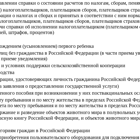
авлении справки о состоянии расчетов по налогам, сборам, пеня
) налогоплательщиков, плательщиков сборов, плательщиков стра
рации о налогах и сборах и принятых в соответствии с ним нор
 налогоплательщиков, плательщиков сборов, плательщиков страх
ачи справки об исполнении налогоплательщиком (плательщиком 
ней, штрафов, процентов)
рождением (усыновлением) первого ребенка
иц без гражданства в Российской Федерации (в части приема 
о приеме уведомления)
 и условиях поддержки сельскохозяйственной кооперации
одства
рации, удостоверяющих личность гражданина Российской Федер
а заявления о предоставлении государственной услуги)
менного пособия при возникновении у них поствакцинальных о
у пребывания и по месту жительства в пределах Российской Фед
та по месту пребывания и по месту жительства в пределах Рос
жание и разведение объектов животного мира в полувольных ус
расную книгу Российской Федерации, и объектов животного мир
гориям граждан в Российской Федерации
приобретения пользовательского оборудования для подключени