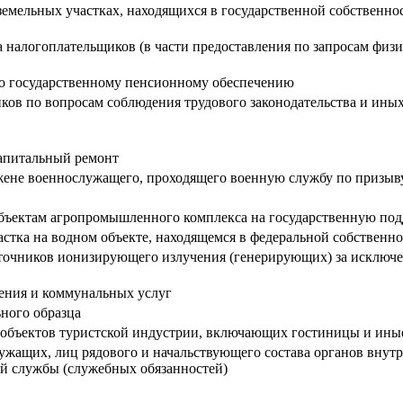
земельных участках, находящихся в государственной собственнос
 налогоплательщиков (в части предоставления по запросам физи
по государственному пенсионному обеспечению
ков по вопросам соблюдения трудового законодательства и ин
капитальный ремонт
жене военнослужащего, проходящего военную службу по призыв
субъектам агропромышленного комплекса на государственную под
астка на водном объекте, находящемся в федеральной собственн
точников ионизирующего излучения (генерирующих) за исключе
ения и коммунальных услуг
ного образца
бъектов туристской индустрии, включающих гостиницы и иные
ужащих, лиц рядового и начальствующего состава органов внут
й службы (служебных обязанностей)