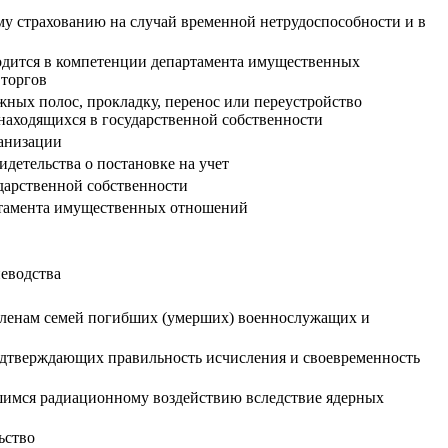
му страхованию на случай временной нетрудоспособности и в
аходится в компетенции департамента имущественных
 торгов
ных полос, прокладку, перенос или переустройство
аходящихся в государственной собственности
ганизации
идетельства о постановке на учет
ударственной собственности
артамента имущественных отношений
иеводства
 членам семей погибших (умерших) военнослужащих и
подтверждающих правильность исчисления и своевременность
шимся радиационному воздействию вследствие ядерных
ьство