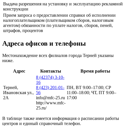
Выдача разрешения на установку и эксплуатацию рекламной
конструкции
Прием запроса о предоставлении справки об исполнении
налогоплательщиком (плательщиком сборов, налоговым
агентом) обязанности по уплате налогов, сборов, пеней,
штрафов, процентов
Адреса офисов и телефоны
Местонахождение всех филиалов города Терней указаны
ниже.
Адрес
Контакты
Время работы
8 (42374) 3-10-
16
Терней,
8 (423) 201-01-
ПН, ВТ 9:00–17:00; СР
Ивановская ул.,
56
11:00–18:00; ЧТ, ПТ 9:00–
2А
info@mfc-25.ru
17:00
http://www.mfc-
25.ru/
В таблице также имеется информация о расписании работы
центров и единый справочный телефон.