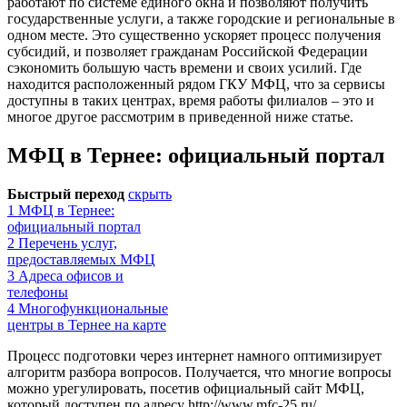
работают по системе единого окна и позволяют получить
государственные услуги, а также городские и региональные в
одном месте. Это существенно ускоряет процесс получения
субсидий, и позволяет гражданам Российской Федерации
сэкономить большую часть времени и своих усилий. Где
находится расположенный рядом ГКУ МФЦ, что за сервисы
доступны в таких центрах, время работы филиалов – это и
многое другое рассмотрим в приведенной ниже статье.
МФЦ в Тернее: официальный портал
Быстрый переход
скрыть
1
МФЦ в Тернее:
официальный портал
2
Перечень услуг,
предоставляемых МФЦ
3
Адреса офисов и
телефоны
4
Многофункциональные
центры в Тернее на карте
Процесс подготовки через интернет намного оптимизирует
алгоритм разбора вопросов. Получается, что многие вопросы
можно урегулировать, посетив официальный сайт МФЦ,
который доступен по адресу
http://www.mfc-25.ru/
.