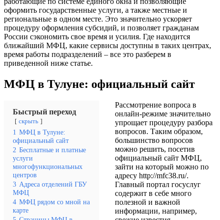
работающие по системе единого окна и позволяющие
оформить государственные услуги, а также местные и
региональные в одном месте. Это значительно ускоряет
процедуру оформления субсидий, и позволяет гражданам
России сэкономить свое время и усилия. Где находится
ближайший МФЦ, какие сервисы доступны в таких центрах,
время работы подразделений – все это разберем в
приведенной ниже статье.
МФЦ в Тулуне: официальный сайт
Рассмотрение вопроса в
Быстрый переход
онлайн-режиме значительно
скрыть
упрощает процедуру разбора
вопросов. Таким образом,
1
МФЦ в Тулуне:
большинство вопросов
официальный сайт
можно решить, посетив
2
Бесплатные и платные
официальный сайт МФЦ,
услуги
многофункциональных
зайти на который можно по
центров
адресу
http://mfc38.ru/
.
3
Адреса отделений ГБУ
Главный портал госуслуг
МФЦ
содержит в себе много
4
МФЦ рядом со мной на
полезной и важной
карте
информации, например,
5
Страницы МФЦ в
свежие известия