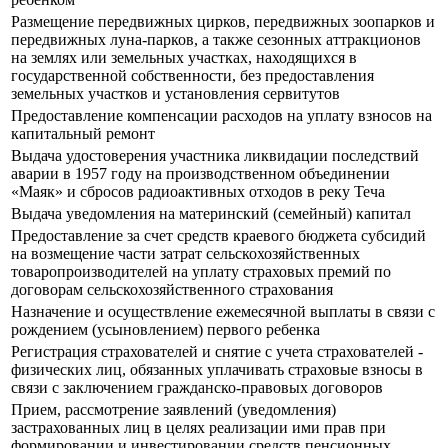
Размещение передвижных цирков, передвижных зоопарков и
передвижных луна-парков, а также сезонных аттракционов
на землях или земельных участках, находящихся в
государственной собственности, без предоставления
земельных участков и установления сервитутов
Предоставление компенсации расходов на уплату взносов на
капитальный ремонт
Выдача удостоверения участника ликвидации последствий
аварии в 1957 году на производственном объединении
«Маяк» и сбросов радиоактивных отходов в реку Теча
Выдача уведомления на материнский (семейный) капитал
Предоставление за счет средств краевого бюджета субсидий
на возмещение части затрат сельскохозяйственных
товаропроизводителей на уплату страховых премий по
договорам сельскохозяйственного страхования
Назначение и осуществление ежемесячной выплаты в связи с
рождением (усыновлением) первого ребенка
Регистрация страхователей и снятие с учета страхователей -
физических лиц, обязанных уплачивать страховые взносы в
связи с заключением гражданско-правовых договоров
Прием, рассмотрение заявлений (уведомления)
застрахованных лиц в целях реализации ими прав при
формировании и инвестировании средств пенсионных