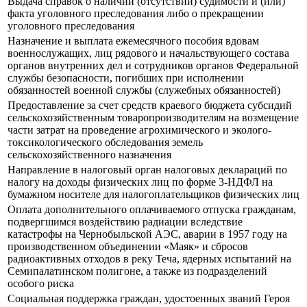
Выдача справок о наличии (отсутствии) судимости и (или)
факта уголовного преследования либо о прекращении
уголовного преследования
Назначение и выплата ежемесячного пособия вдовам
военнослужащих, лиц рядового и начальствующего состава
органов внутренних дел и сотрудников органов Федеральной
службы безопасности, погибших при исполнении
обязанностей военной службы (служебных обязанностей)
Предоставление за счет средств краевого бюджета субсидий
сельскохозяйственным товаропроизводителям на возмещение
части затрат на проведение агрохимического и эколого-
токсикологического обследования земель
сельскохозяйственного назначения
Направление в налоговый орган налоговых деклараций по
налогу на доходы физических лиц по форме 3-НДФЛ на
бумажном носителе для налогоплательщиков физических лиц
Оплата дополнительного оплачиваемого отпуска гражданам,
подвергшимся воздействию радиации вследствие
катастрофы на Чернобыльской АЭС, аварии в 1957 году на
производственном объединении «Маяк» и сбросов
радиоактивных отходов в реку Теча, ядерных испытаний на
Семипалатинском полигоне, а также из подразделений
особого риска
Социальная поддержка граждан, удостоенных званий Героя