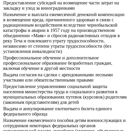
Предоставление субсидий на возмещение части затрат на
закладку и уход за виноградниками
Назначение и выплата ежемесячной денежной компенсации
в возмещение вреда, причиненного здоровью в связи с
радиационным воздействием вследствие чернобыльской
катастрофы и аварии в 1957 году на производственном
объединении «Маяк» и сбросов радиоактивных отходов в
реку Теча и повлекшего утрату трудоспособности,
независимо от степени утраты трудоспособности (без
установления инвалидности)
Профессиональное обучение и дополнительное
профессиональное образование безработных граждан,
включая обучение в другой местности
Выдача согласия на сделки с арендованными лесными
участками или обязательственными правами
Предоставление управлениями социальной защиты
населения министерства труда и социального развития в
муниципальных образованиях путевок (курсовок) родителям
(законным представителям) для детей
Выдача и аннулирование охотничьего билета единого
федерального образца
Назначение ежемесячного пособия детям военнослужащих и
сотрудников некоторых федеральных органов
исполнительной власти, погибших (умерших, объявленных