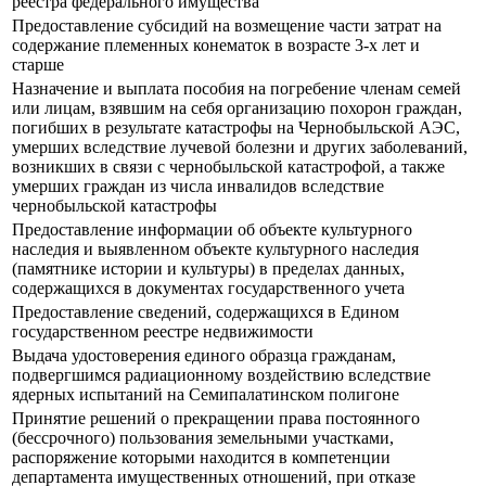
реестра федерального имущества
Предоставление субсидий на возмещение части затрат на
содержание племенных конематок в возрасте 3-х лет и
старше
Назначение и выплата пособия на погребение членам семей
или лицам, взявшим на себя организацию похорон граждан,
погибших в результате катастрофы на Чернобыльской АЭС,
умерших вследствие лучевой болезни и других заболеваний,
возникших в связи с чернобыльской катастрофой, а также
умерших граждан из числа инвалидов вследствие
чернобыльской катастрофы
Предоставление информации об объекте культурного
наследия и выявленном объекте культурного наследия
(памятнике истории и культуры) в пределах данных,
содержащихся в документах государственного учета
Предоставление сведений, содержащихся в Едином
государственном реестре недвижимости
Выдача удостоверения единого образца гражданам,
подвергшимся радиационному воздействию вследствие
ядерных испытаний на Семипалатинском полигоне
Принятие решений о прекращении права постоянного
(бессрочного) пользования земельными участками,
распоряжение которыми находится в компетенции
департамента имущественных отношений, при отказе