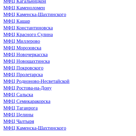
МФЦ Кагальницкой
МФЦ Каменоломен
МФЦ Каменска-Шахтинского
МФЦ Кашар
МФЦ Константиновска
МФЦ Красного Сулина
МФЦ Миллерово
МФЦ Морозовска
МФЦ Новочеркасска
МФЦ Новошахтинска
МФЦ Покровского
МФЦ Пролетарска
МФЦ Родионово-Несветайской
МФЦ Ростова-на-Дону
МФЦ Сальска
МФЦ Семикаракорска
МФЦ Таганрога
МФЦ Целины
МФЦ Чалтыря
МФЦ Каменска-Шахтинского