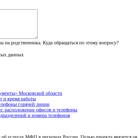
 на родственника. Куда обращаться по этому вопросу?
ных данных
ументы» Московской области
т и время работы
елефоны горячей линии
: расположение офисов и телефоны
дразделений и номера телефонов
 услугах МФЦ в регионах России. Целью проекта явялется ок