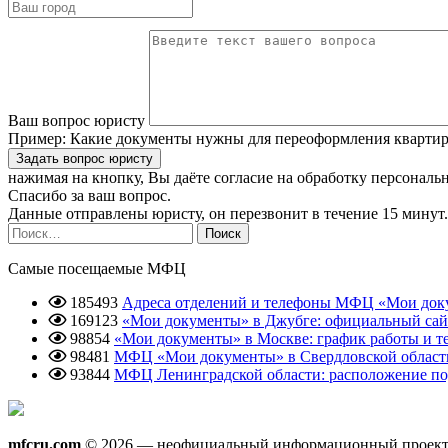
Ваш вопрос юристу
Пример:
Какие документы нужны для переоформления квартиры
нажимая на кнопку, Вы даёте согласие
на обработку персональ
Спасибо за ваш вопрос.
Данные отправлены юристу, он перезвонит в течение 15 минут.
Найти:
Самые посещаемые МФЦ
185493
Адреса отделений и телефоны МФЦ «Мои док
169123
«Мои документы» в Джубге: официальный сай
98854
«Мои документы» в Москве: график работы и т
98481
МФЦ «Мои документы» в Свердловской области
93844
МФЦ Ленинградской области: расположение по
mfcru.com
© 2026 — неофициальный информационный проект об